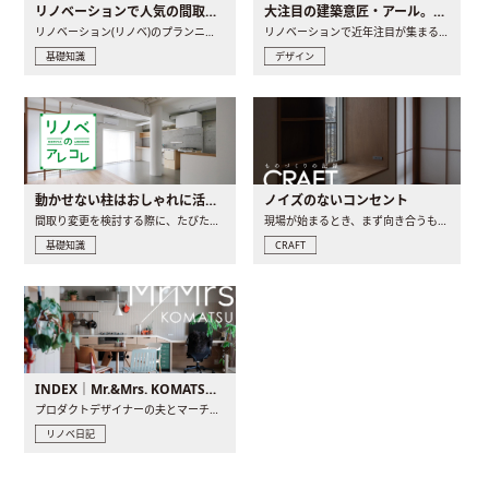
リノベーションで人気の間取りとは？トレンドの間取りと実例を徹底解説
大注目の建築意匠・アール。人気の理由と空間に取り入れるポイント
リノベーション(リノベ)のプランニングで一番最初に決めるのは..
リノベーションで近年注目が集まる建築意匠の一つであるアール..
基礎知識
デザイン
動かせない柱はおしゃれに活用！柱を魅せるリノベーション(リノベ)4選
ノイズのないコンセント
間取り変更を検討する際に、たびたび皆さんの頭を悩ませる動か..
現場が始まるとき、まず向き合うものの一つがコンセントです..
基礎知識
CRAFT
INDEX｜Mr.&Mrs. KOMATSU renovation diary
プロダクトデザイナーの夫とマーチャンダイザーの妻が、夫婦で..
リノベ日記