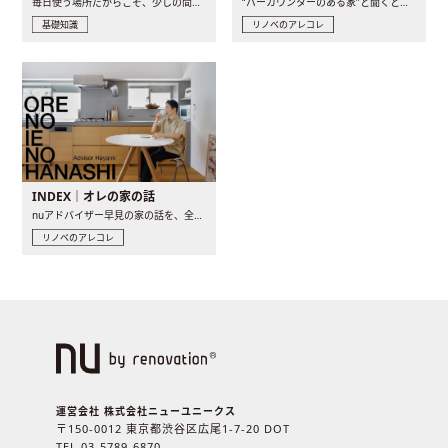
毎日使う場所だからこそ、少しの間取りの工夫や素材の選び方で..
“バーカウンターのある家”と聞くと、少し特別な、大人のための..
基礎知識
リノベのアレコレ
INDEX｜オレの家の話
nuアドバイザー早見の家の話を、全4話でお届け。リノベーションを..
リノベのアレコレ
運営会社 株式会社ニューユニークス
〒150-0012 東京都渋谷区広尾1-7-20 DOT
TEL 03-5789-6870