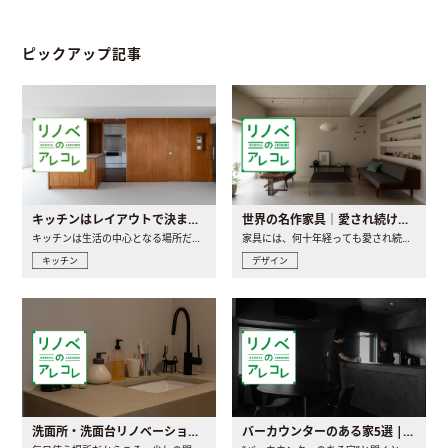
ピックアップ記事
キッチンはレイアウトで決まる。後悔しないための考え方と選び方
世界の名作家具｜愛され続ける理由と一生モノとの出会い方
キッチンは生活の中心となる場所だからこそ、家の中のどこに置..
家具には、何十年経っても愛され続ける「名作」と呼ばれるもの..
キッチン
デザイン
洗面所・洗面台リノベーションの事例と間取りアイデア
バーカウンターのある家5選 | 日常に馴染む“距離の近い”キッチンとは