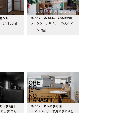
セント
INDEX｜Mr.&Mrs. KOMATSU renovation diary
現場が始まるとき、まず向き合うものの一つがコンセントです..
プロダクトデザイナーの夫とマーチャンダイザーの妻が、夫婦で..
リノベ日記
バーカウンターのある家5選 | 日常に馴染む“距離の近い”キッチンとは
INDEX｜オレの家の話
“バーカウンターのある家”と聞くと、少し特別な、大人のための..
nuアドバイザー早見の家の話を、全4話でお届け。リノベーションを..