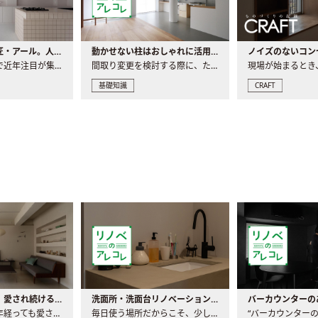
大注目の建築意匠・アール。人気の理由と空間に取り入れるポイント
動かせない柱はおしゃれに活用！柱を魅せるリノベーション(リノベ)4選
ノイズのないコン
リノベーションで近年注目が集まる建築意匠の一つであるアール..
間取り変更を検討する際に、たびたび皆さんの頭を悩ませる動か..
基礎知識
CRAFT
世界の名作家具｜愛され続ける理由と一生モノとの出会い方
洗面所・洗面台リノベーションの事例と間取りアイデア
家具には、何十年経っても愛され続ける「名作」と呼ばれるもの..
毎日使う場所だからこそ、少しの間取りの工夫や素材の選び方で..