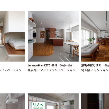
terracotta×KITCHEN
無垢のはじまり
70㎡〜80㎡
70
ンリノベーション
東京都 ／マンションリノベーション
埼玉県 ／マンショ