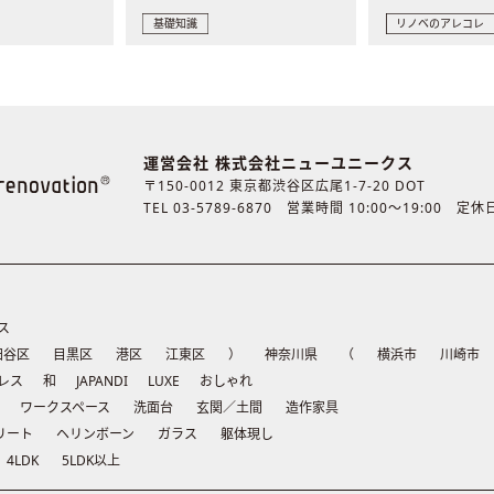
基礎知識
リノベのアレコレ
運営会社 株式会社ニューユニークス
〒150-0012 東京都渋谷区広尾1-7-20 DOT
TEL 03-5789-6870
営業時間 10:00〜19:00 定
ス
田谷区
目黒区
港区
江東区
）
神奈川県
（
横浜市
川崎市
レス
和
JAPANDI
LUXE
おしゃれ
ワークスペース
洗面台
玄関／土間
造作家具
リート
ヘリンボーン
ガラス
躯体現し
4LDK
5LDK以上