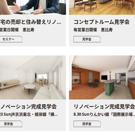
コンセプトルーム見学会
自宅の売却と住み替えリノベ個別セミナー
毎営業日開催 恵比寿
営業日開催 恵比寿
見学会
セミナー
リノベーション完成見学会
リノベーション完成見学
8.23 SunJR京浜東北・根岸線「横浜駅」徒歩5分
8.30 Sunりんかい線「国際展示場駅」徒歩8分、新交通ゆりかも
見学会
見学会