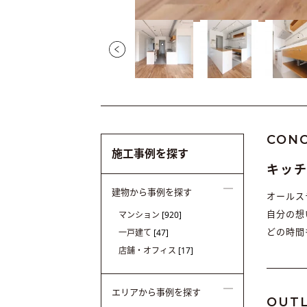
CON
施工事例を探す
キッチ
建物から事例を探す
オールス
自分の想
マンション
[920]
どの時間
一戸建て
[47]
店舗・オフィス
[17]
エリアから事例を探す
OUTL