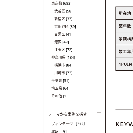
東京都
[683]
渋谷区
[58]
所在地
新宿区
[33]
築年数
世田谷区
[89]
目黒区
[41]
家族構
港区
[49]
江東区
[72]
竣工年
神奈川県
[184]
1POIN
横浜市
[84]
川崎市
[72]
千葉県
[51]
埼玉県
[64]
その他
[1]
テーマから事例を探す
KEY
ヴィンテージ
［312］
北欧
［91］