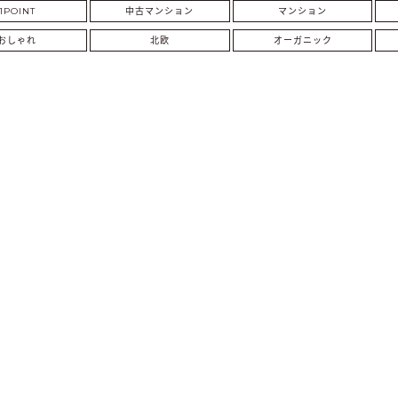
1POINT
中古マンション
マンション
おしゃれ
北欧
オーガニック