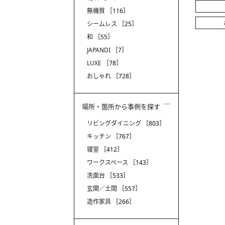
無機質
［116］
シームレス
［25］
和
［55］
JAPANDI
［7］
LUXE
［78］
おしゃれ
［728］
場所・箇所から事例を探す
リビングダイニング
［803］
キッチン
［767］
寝室
［412］
ワークスペース
［143］
洗面台
［533］
玄関／土間
［557］
造作家具
［266］