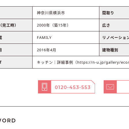
神奈川県横浜市
間取り
（完工時）
2000年（築15年）
広さ
成
FAMILY
リノベーショ
月
2016年4月
建物種別
T
キッチン｜詳細事例（https://n-u.jp/gallery/eco/
0120-453-553
WORD