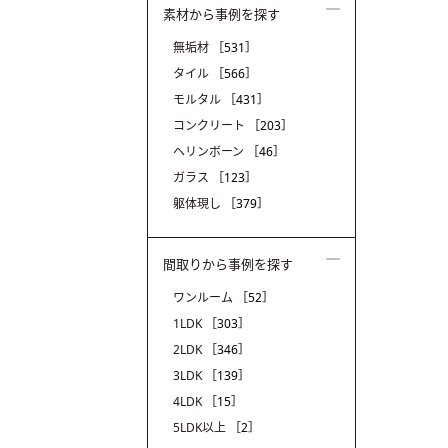
素材から事例を探す
無垢材
［531］
タイル
［566］
モルタル
［431］
コンクリート
［203］
ヘリンボーン
［46］
ガラス
［123］
躯体現し
［379］
間取りから事例を探す
ワンルーム
［52］
1LDK
［303］
2LDK
［346］
3LDK
［139］
4LDK
［15］
5LDK以上
［2］