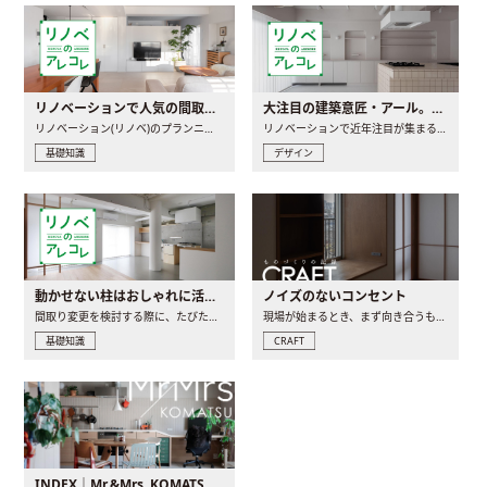
リノベーションで人気の間取りとは？トレンドの間取りと実例を徹底解説
大注目の建築意匠・アール。人気の理由と空間に取り入れるポイント
リノベーション(リノベ)のプランニングで一番最初に決めるのは..
リノベーションで近年注目が集まる建築意匠の一つであるアール..
基礎知識
デザイン
動かせない柱はおしゃれに活用！柱を魅せるリノベーション(リノベ)4選
ノイズのないコンセント
間取り変更を検討する際に、たびたび皆さんの頭を悩ませる動か..
現場が始まるとき、まず向き合うものの一つがコンセントです..
基礎知識
CRAFT
INDEX｜Mr.&Mrs. KOMATSU renovation diary