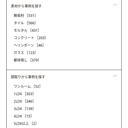
素材から事例を探す
無垢材
［531］
タイル
［566］
モルタル
［431］
コンクリート
［203］
ヘリンボーン
［46］
ガラス
［123］
躯体現し
［379］
間取りから事例を探す
ワンルーム
［52］
1LDK
［303］
2LDK
［346］
3LDK
［139］
4LDK
［15］
5LDK以上
［2］