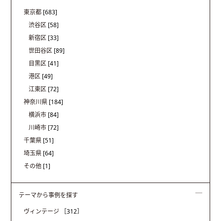
東京都
[683]
渋谷区
[58]
新宿区
[33]
世田谷区
[89]
目黒区
[41]
港区
[49]
江東区
[72]
神奈川県
[184]
横浜市
[84]
川崎市
[72]
千葉県
[51]
埼玉県
[64]
その他
[1]
テーマから事例を探す
ヴィンテージ
［312］