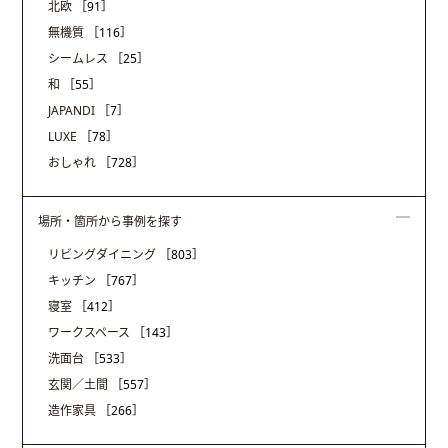
北欧
［91］
無機質
［116］
シームレス
［25］
和
［55］
JAPANDI
［7］
LUXE
［78］
おしゃれ
［728］
場所・箇所から事例を探す
リビングダイニング
［803］
キッチン
［767］
寝室
［412］
ワークスペース
［143］
洗面台
［533］
玄関／土間
［557］
造作家具
［266］