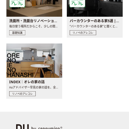
洗面所・洗面台リノベーションの事例と間取りアイデア
バーカウンターのある家5選 | 日常に馴染む“距離の近い”キッチンとは
毎日使う場所だからこそ、少しの間取りの工夫や素材の選び方で..
“バーカウンターのある家”と聞くと、少し特別な、大人のための..
基礎知識
リノベのアレコレ
INDEX｜オレの家の話
nuアドバイザー早見の家の話を、全4話でお届け。リノベーションを..
リノベのアレコレ