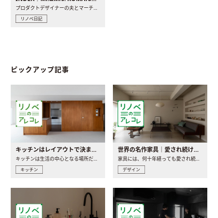
プロダクトデザイナーの夫とマーチャンダイザーの妻が、夫婦で..
リノベ日記
ピックアップ記事
キッチンはレイアウトで決まる。後悔しないための考え方と選び方
世界の名作家具｜愛され続ける理由と一生モノとの出会い方
キッチンは生活の中心となる場所だからこそ、家の中のどこに置..
家具には、何十年経っても愛され続ける「名作」と呼ばれるもの..
キッチン
デザイン