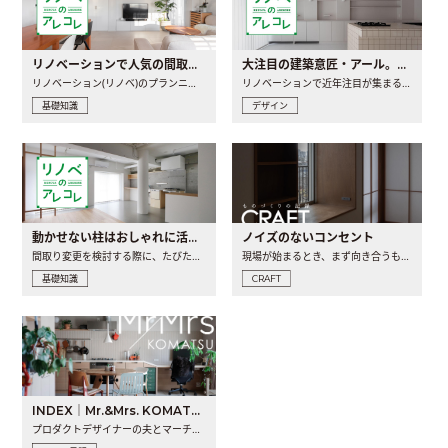
リノベーションで人気の間取りとは？トレンドの間取りと実例を徹底解説
大注目の建築意匠・アール。人気の理由と空間に取り入れるポイント
リノベーション(リノベ)のプランニングで一番最初に決めるのは..
リノベーションで近年注目が集まる建築意匠の一つであるアール..
基礎知識
デザイン
動かせない柱はおしゃれに活用！柱を魅せるリノベーション(リノベ)4選
ノイズのないコンセント
間取り変更を検討する際に、たびたび皆さんの頭を悩ませる動か..
現場が始まるとき、まず向き合うものの一つがコンセントです..
基礎知識
CRAFT
INDEX｜Mr.&Mrs. KOMATSU renovation diary
プロダクトデザイナーの夫とマーチャンダイザーの妻が、夫婦で..