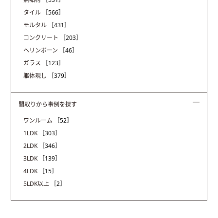
タイル
［566］
モルタル
［431］
コンクリート
［203］
ヘリンボーン
［46］
ガラス
［123］
躯体現し
［379］
間取りから事例を探す
ワンルーム
［52］
1LDK
［303］
2LDK
［346］
3LDK
［139］
4LDK
［15］
5LDK以上
［2］