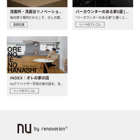
洗面所・洗面台リノベーションの事例と間取りアイデア
バーカウンターのある家5選 | 日常に馴染む“距離の近い”キッチンとは
毎日使う場所だからこそ、少しの間取りの工夫や素材の選び方で..
“バーカウンターのある家”と聞くと、少し特別な、大人のための..
基礎知識
リノベのアレコレ
INDEX｜オレの家の話
nuアドバイザー早見の家の話を、全4話でお届け。リノベーションを..
リノベのアレコレ