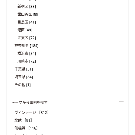
新宿区
[33]
世田谷区
[89]
目黒区
[41]
港区
[49]
江東区
[72]
神奈川県
[184]
横浜市
[84]
川崎市
[72]
千葉県
[51]
埼玉県
[64]
その他
[1]
テーマから事例を探す
ヴィンテージ
［312］
北欧
［91］
無機質
［116］