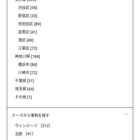
渋谷区
[58]
新宿区
[33]
世田谷区
[89]
目黒区
[41]
港区
[49]
江東区
[72]
神奈川県
[184]
横浜市
[84]
川崎市
[72]
千葉県
[51]
埼玉県
[64]
その他
[1]
テーマから事例を探す
ヴィンテージ
［312］
北欧
［91］