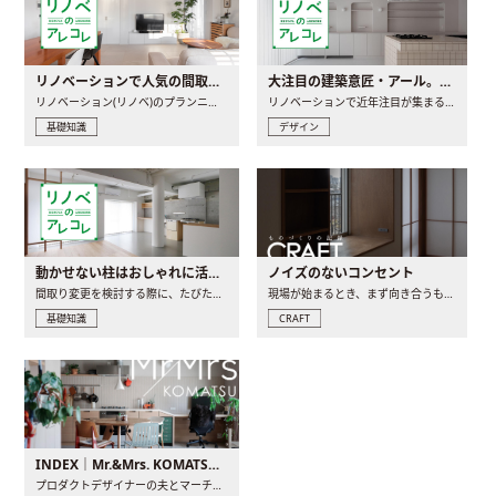
リノベーションで人気の間取りとは？トレンドの間取りと実例を徹底解説
大注目の建築意匠・アール。人気の理由と空間に取り入れるポイント
リノベーション(リノベ)のプランニングで一番最初に決めるのは..
リノベーションで近年注目が集まる建築意匠の一つであるアール..
基礎知識
デザイン
動かせない柱はおしゃれに活用！柱を魅せるリノベーション(リノベ)4選
ノイズのないコンセント
間取り変更を検討する際に、たびたび皆さんの頭を悩ませる動か..
現場が始まるとき、まず向き合うものの一つがコンセントです..
基礎知識
CRAFT
INDEX｜Mr.&Mrs. KOMATSU renovation diary
プロダクトデザイナーの夫とマーチャンダイザーの妻が、夫婦で..