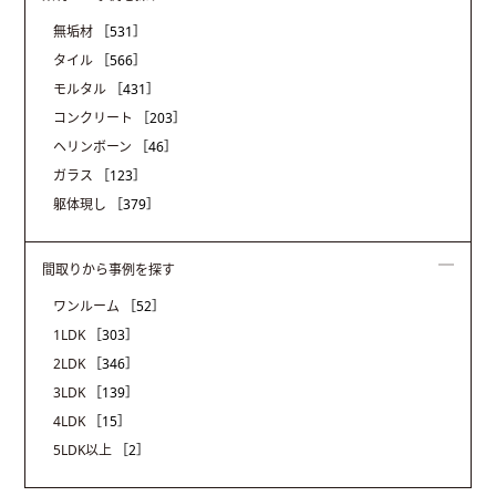
無垢材
［531］
タイル
［566］
モルタル
［431］
コンクリート
［203］
ヘリンボーン
［46］
ガラス
［123］
躯体現し
［379］
間取りから事例を探す
ワンルーム
［52］
1LDK
［303］
2LDK
［346］
3LDK
［139］
4LDK
［15］
5LDK以上
［2］