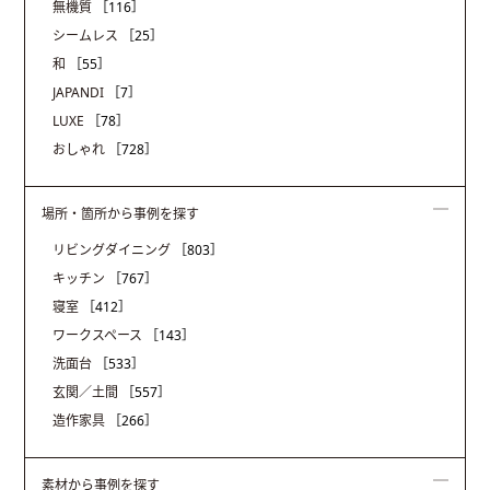
無機質
［116］
シームレス
［25］
和
［55］
JAPANDI
［7］
LUXE
［78］
おしゃれ
［728］
場所・箇所から事例を探す
リビングダイニング
［803］
キッチン
［767］
寝室
［412］
ワークスペース
［143］
洗面台
［533］
玄関／土間
［557］
造作家具
［266］
素材から事例を探す