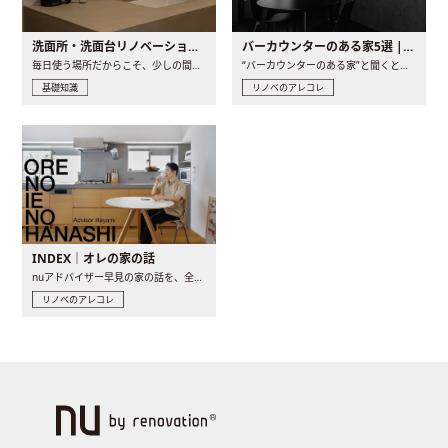
洗面所・洗面台リノベーションの事例と間取りアイデア
バーカウンターのある家5選 | 日常に馴染む“距離の近い”キッチンとは
毎日使う場所だからこそ、少しの間取りの工夫や素材の選び方で..
“バーカウンターのある家”と聞くと、少し特別な、大人のための..
基礎知識
リノベのアレコレ
INDEX｜オレの家の話
nuアドバイザー早見の家の話を、全4話でお届け。リノベーションを..
リノベのアレコレ