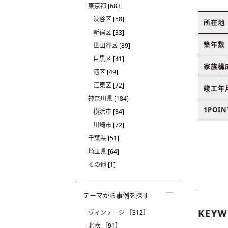
東京都
[683]
渋谷区
[58]
所在地
新宿区
[33]
築年数
世田谷区
[89]
目黒区
[41]
家族構
港区
[49]
江東区
[72]
竣工年
神奈川県
[184]
1POIN
横浜市
[84]
川崎市
[72]
千葉県
[51]
埼玉県
[64]
その他
[1]
テーマから事例を探す
KEYW
ヴィンテージ
［312］
北欧
［91］