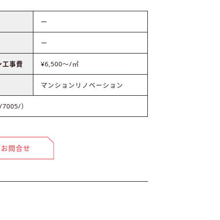
ー
ー
ン工事費
¥6,500〜/㎡
マンションリノベーション
/7005/）
お問合せ