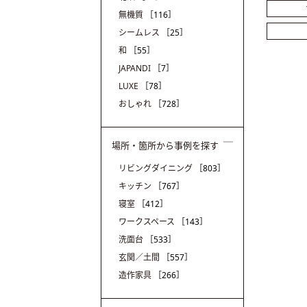
無機質
［116］
シームレス
［25］
和
［55］
JAPANDI
［7］
LUXE
［78］
おしゃれ
［728］
場所・箇所から事例を探す
リビングダイニング
［803］
キッチン
［767］
寝室
［412］
ワークスペース
［143］
洗面台
［533］
玄関／土間
［557］
造作家具
［266］