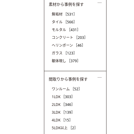
素材から事例を探す
無垢材
［531］
タイル
［566］
モルタル
［431］
コンクリート
［203］
ヘリンボーン
［46］
ガラス
［123］
躯体現し
［379］
間取りから事例を探す
ワンルーム
［52］
1LDK
［303］
2LDK
［346］
3LDK
［139］
4LDK
［15］
5LDK以上
［2］