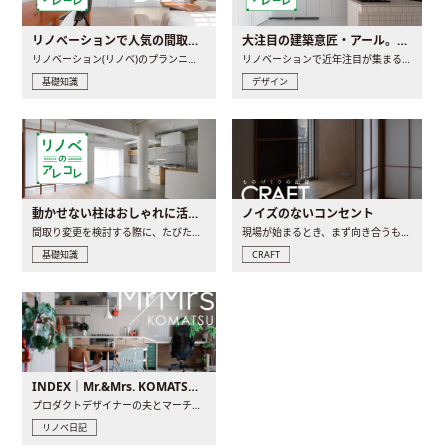
リノベーションで人気の間取りとは？トレンドの間取りと実例を徹底解説
大注目の建築意匠・アール。人気の理由と空間に取り入れるポイント
リノベーション(リノベ)のプランニングで一番最初に決めるのは..
リノベーションで近年注目が集まる建築意匠の一つであるアール..
基礎知識
デザイン
動かせない柱はおしゃれに活用！柱を魅せるリノベーション(リノベ)4選
ノイズのないコンセント
間取り変更を検討する際に、たびたび皆さんの頭を悩ませる動か..
現場が始まるとき、まず向き合うものの一つがコンセントです..
基礎知識
CRAFT
INDEX｜Mr.&Mrs. KOMATSU renovation diary
プロダクトデザイナーの夫とマーチャンダイザーの妻が、夫婦で..
リノベ日記