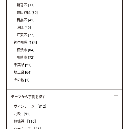
新宿区
[33]
世田谷区
[89]
目黒区
[41]
港区
[49]
江東区
[72]
神奈川県
[184]
横浜市
[84]
川崎市
[72]
千葉県
[51]
埼玉県
[64]
その他
[1]
テーマから事例を探す
ヴィンテージ
［312］
北欧
［91］
無機質
［116］
シームレス
［25］