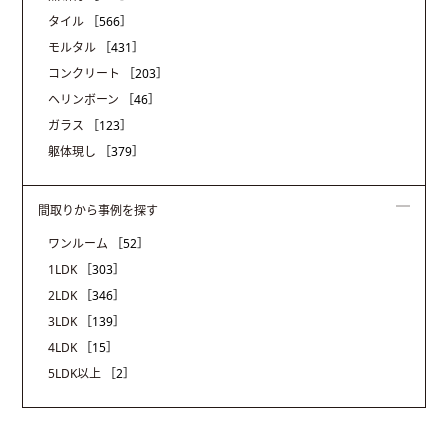
タイル
［566］
モルタル
［431］
コンクリート
［203］
ヘリンボーン
［46］
ガラス
［123］
躯体現し
［379］
間取りから事例を探す
ワンルーム
［52］
1LDK
［303］
2LDK
［346］
3LDK
［139］
4LDK
［15］
5LDK以上
［2］