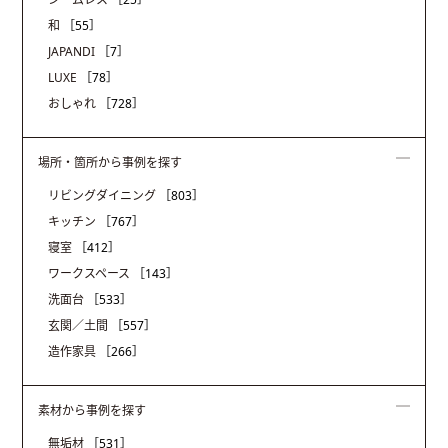
和
［55］
JAPANDI
［7］
LUXE
［78］
おしゃれ
［728］
場所・箇所から事例を探す
リビングダイニング
［803］
キッチン
［767］
寝室
［412］
ワークスペース
［143］
洗面台
［533］
玄関／土間
［557］
造作家具
［266］
素材から事例を探す
無垢材
［531］