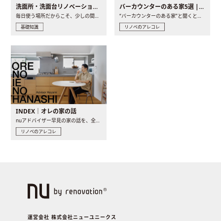
洗面所・洗面台リノベーションの事例と間取りアイデア
バーカウンターのある家5選 | 日常に馴染む“距離の近い”キッチンとは
毎日使う場所だからこそ、少しの間取りの工夫や素材の選び方で..
“バーカウンターのある家”と聞くと、少し特別な、大人のための..
基礎知識
リノベのアレコレ
INDEX｜オレの家の話
nuアドバイザー早見の家の話を、全4話でお届け。リノベーションを..
リノベのアレコレ
運営会社 株式会社ニューユニークス