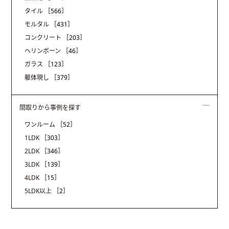
タイル
［566］
モルタル
［431］
コンクリート
［203］
ヘリンボーン
［46］
ガラス
［123］
躯体現し
［379］
間取りから事例を探す
ワンルーム
［52］
1LDK
［303］
2LDK
［346］
3LDK
［139］
4LDK
［15］
5LDK以上
［2］