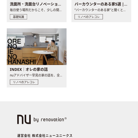
洗面所・洗面台リノベーションの事例と間取りアイデア
バーカウンターのある家5選 | 日常に馴染む“距離の近い”キッチンとは
毎日使う場所だからこそ、少しの間取りの工夫や素材の選び方で..
“バーカウンターのある家”と聞くと、少し特別な、大人のための..
基礎知識
リノベのアレコレ
INDEX｜オレの家の話
nuアドバイザー早見の家の話を、全4話でお届け。リノベーションを..
リノベのアレコレ
運営会社 株式会社ニューユニークス