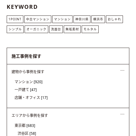
KEYWORD
1POINT
中古マンション
マンション
神奈川県
横浜市
おしゃれ
シンプル
オーガニック
洗面台
無垢素材
モルタル
施工事例を探す
建物から事例を探す
マンション
[920]
一戸建て
[47]
店舗・オフィス
[17]
エリアから事例を探す
東京都
[683]
渋谷区
[58]