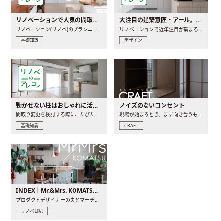
リノベーションで人気の間取りとは？トレンドの間取りと実例を徹底解説
大注目の建築意匠・アール。人気の理由と空間に取り入れるポイント
リノベーション(リノベ)のプランニングで一番最初に決めるのは..
リノベーションで近年注目が集まる建築意匠の一つであるアール..
基礎知識
デザイン
動かせない柱はおしゃれに活用！柱を魅せるリノベーション(リノベ)4選
ノイズのないコンセント
間取り変更を検討する際に、たびたび皆さんの頭を悩ませる動か..
現場が始まるとき、まず向き合うものの一つがコンセントです..
基礎知識
CRAFT
INDEX｜Mr.&Mrs. KOMATSU renovation diary
プロダクトデザイナーの夫とマーチャンダイザーの妻が、夫婦で..
リノベ日記