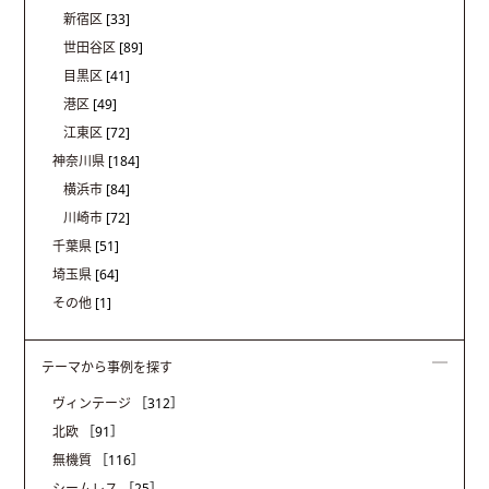
新宿区
[33]
世田谷区
[89]
目黒区
[41]
港区
[49]
江東区
[72]
神奈川県
[184]
横浜市
[84]
川崎市
[72]
千葉県
[51]
埼玉県
[64]
その他
[1]
テーマから事例を探す
ヴィンテージ
［312］
北欧
［91］
無機質
［116］
シームレス
［25］