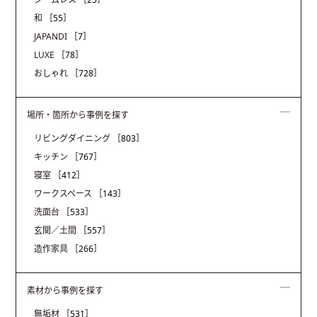
和
［55］
JAPANDI
［7］
LUXE
［78］
おしゃれ
［728］
場所・箇所から事例を探す
リビングダイニング
［803］
キッチン
［767］
寝室
［412］
ワークスペース
［143］
洗面台
［533］
玄関／土間
［557］
造作家具
［266］
素材から事例を探す
無垢材
［531］