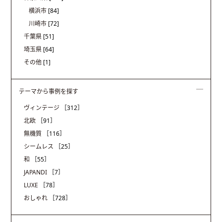
横浜市
[84]
川崎市
[72]
千葉県
[51]
埼玉県
[64]
その他
[1]
テーマから事例を探す
ヴィンテージ
［312］
北欧
［91］
無機質
［116］
シームレス
［25］
和
［55］
JAPANDI
［7］
LUXE
［78］
おしゃれ
［728］