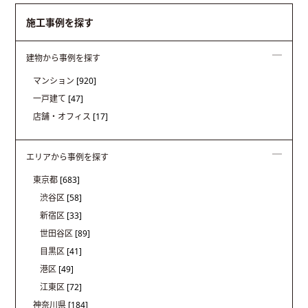
施工事例を探す
建物から事例を探す
マンション
[920]
一戸建て
[47]
店舗・オフィス
[17]
エリアから事例を探す
東京都
[683]
渋谷区
[58]
新宿区
[33]
世田谷区
[89]
目黒区
[41]
港区
[49]
江東区
[72]
神奈川県
[184]