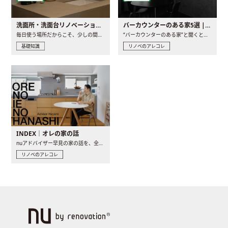
洗面所・洗面台リノベーションの事例と間取りアイデア
バーカウンターのある家5選 | 日常に馴染む“距離の近い”キッチンとは
毎日使う場所だからこそ、少しの間取りの工夫や素材の選び方で..
“バーカウンターのある家”と聞くと、少し特別な、大人のための..
基礎知識
リノベのアレコレ
INDEX｜オレの家の話
nuアドバイザー早見の家の話を、全4話でお届け。リノベーションを..
リノベのアレコレ