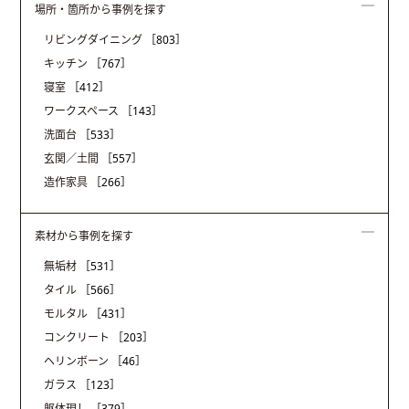
場所・箇所から事例を探す
リビングダイニング
［803］
キッチン
［767］
寝室
［412］
ワークスペース
［143］
洗面台
［533］
玄関／土間
［557］
造作家具
［266］
素材から事例を探す
無垢材
［531］
タイル
［566］
モルタル
［431］
コンクリート
［203］
ヘリンボーン
［46］
ガラス
［123］
躯体現し
［379］