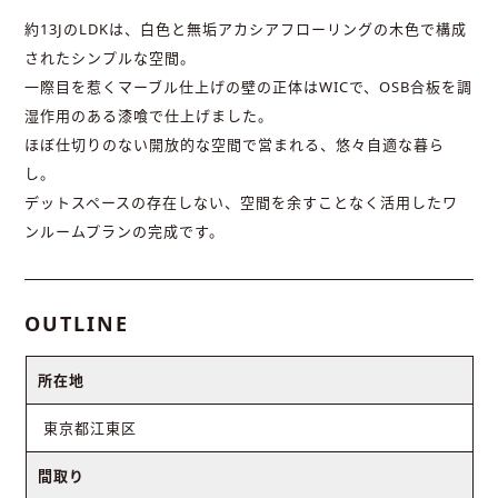
約13JのLDKは、白色と無垢アカシアフローリングの木色で構成
されたシンプルな空間。
一際目を惹くマーブル仕上げの壁の正体はWICで、OSB合板を調
湿作用のある漆喰で仕上げました。
ほぼ仕切りのない開放的な空間で営まれる、悠々自適な暮ら
し。
デットスペースの存在しない、空間を余すことなく活用したワ
ンルームプランの完成です。
OUTLINE
所在地
東京都江東区
間取り