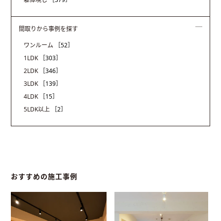
間取りから事例を探す
ワンルーム
［52］
1LDK
［303］
2LDK
［346］
3LDK
［139］
4LDK
［15］
5LDK以上
［2］
おすすめの施工事例