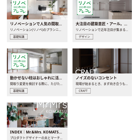
リノベーションで人気の間取りとは？トレンドの間取りと実例を徹底解説
大注目の建築意匠・アール。人気の理由と空間に取り入れるポイント
リノベーション(リノベ)のプランニングで一番最初に決めるのは..
リノベーションで近年注目が集まる建築意匠の一つであるアール..
基礎知識
デザイン
動かせない柱はおしゃれに活用！柱を魅せるリノベーション(リノベ)4選
ノイズのないコンセント
間取り変更を検討する際に、たびたび皆さんの頭を悩ませる動か..
現場が始まるとき、まず向き合うものの一つがコンセントです..
基礎知識
CRAFT
INDEX｜Mr.&Mrs. KOMATSU renovation diary
プロダクトデザイナーの夫とマーチャンダイザーの妻が、夫婦で..