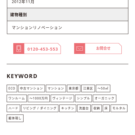
2012年11月
建物種別
マンションリノベーション
お問合せ
0120-453-553
KEYWORD
ECO
中古マンション
マンション
東京都
江東区
〜50㎡
ワンルーム
〜1000万円
ヴィンテージ
シンプル
オーガニック
ハード
リビング / ダイニング
キッチン
洗面台
収納
床
モルタル
躯体現し