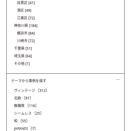
目黒区
[41]
港区
[49]
江東区
[72]
神奈川県
[184]
横浜市
[84]
川崎市
[72]
千葉県
[51]
埼玉県
[64]
その他
[1]
テーマから事例を探す
ヴィンテージ
［312］
北欧
［91］
無機質
［116］
シームレス
［25］
和
［55］
JAPANDI
［7］