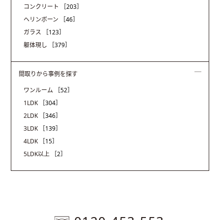
コンクリート
［203］
ヘリンボーン
［46］
ガラス
［123］
躯体現し
［379］
間取りから事例を探す
ワンルーム
［52］
1LDK
［304］
2LDK
［346］
3LDK
［139］
4LDK
［15］
5LDK以上
［2］