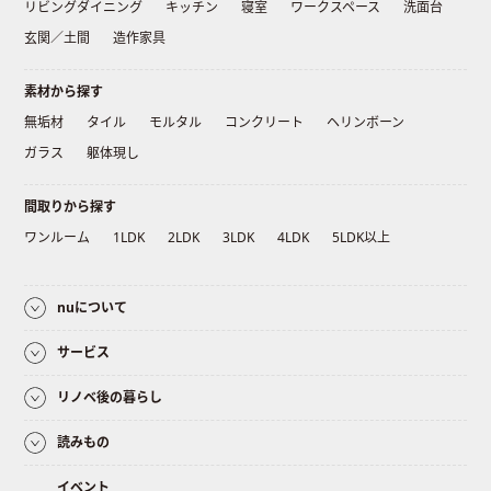
リビングダイニング
キッチン
寝室
ワークスペース
洗面台
玄関／土間
造作家具
素材から探す
無垢材
タイル
モルタル
コンクリート
ヘリンボーン
ガラス
躯体現し
間取りから探す
ワンルーム
1LDK
2LDK
3LDK
4LDK
5LDK以上
nuについて
サービス
リノベ後の暮らし
読みもの
イベント