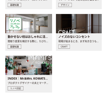
基礎知識
デザイン
動かせない柱はおしゃれに活用！柱を魅せるリノベーション(リノベ)4選
ノイズのないコンセント
間取り変更を検討する際に、たびたび皆さんの頭を悩ませる動か..
現場が始まるとき、まず向き合うものの一つがコンセントです..
基礎知識
CRAFT
INDEX｜Mr.&Mrs. KOMATSU renovation diary
プロダクトデザイナーの夫とマーチャンダイザーの妻が、夫婦で..
リノベ日記