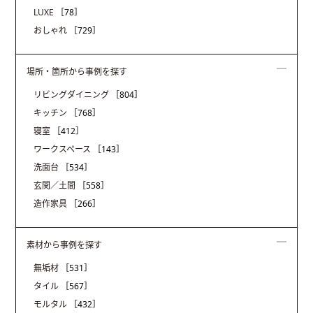
LUXE
［78］
おしゃれ
［729］
場所・箇所から事例を探す
リビングダイニング
［804］
キッチン
［768］
寝室
［412］
ワークスペース
［143］
洗面台
［534］
玄関／土間
［558］
造作家具
［266］
素材から事例を探す
無垢材
［531］
タイル
［567］
モルタル
［432］