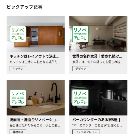
ピックアップ記事
キッチンはレイアウトで決まる。後悔しないための考え方と選び方
世界の名作家具｜愛され続ける理由と一生モノとの出会い方
キッチンは生活の中心となる場所だからこそ、家の中のどこに置..
家具には、何十年経っても愛され続ける「名作」と呼ばれるもの..
キッチン
デザイン
洗面所・洗面台リノベーションの事例と間取りアイデア
バーカウンターのある家5選 | 日常に馴染む“距離の近い”キッチンとは
毎日使う場所だからこそ、少しの間取りの工夫や素材の選び方で..
“バーカウンターのある家”と聞くと、少し特別な、大人のための..
基礎知識
リノベのアレコレ