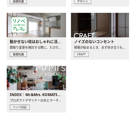
基礎知識
デザイン
動かせない柱はおしゃれに活用！柱を魅せるリノベーション(リノベ)4選
ノイズのないコンセント
間取り変更を検討する際に、たびたび皆さんの頭を悩ませる動か..
現場が始まるとき、まず向き合うものの一つがコンセントです..
基礎知識
CRAFT
INDEX｜Mr.&Mrs. KOMATSU renovation diary
プロダクトデザイナーの夫とマーチャンダイザーの妻が、夫婦で..
リノベ日記