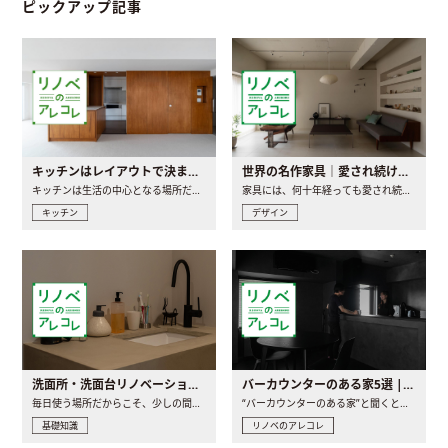
ピックアップ記事
キッチンはレイアウトで決まる。後悔しないための考え方と選び方
世界の名作家具｜愛され続ける理由と一生モノとの出会い方
キッチンは生活の中心となる場所だからこそ、家の中のどこに置..
家具には、何十年経っても愛され続ける「名作」と呼ばれるもの..
キッチン
デザイン
洗面所・洗面台リノベーションの事例と間取りアイデア
バーカウンターのある家5選 | 日常に馴染む“距離の近い”キッチンとは
毎日使う場所だからこそ、少しの間取りの工夫や素材の選び方で..
“バーカウンターのある家”と聞くと、少し特別な、大人のための..
基礎知識
リノベのアレコレ