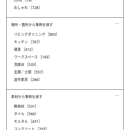
LUXE
［78］
おしゃれ
［728］
場所・箇所から事例を探す
リビングダイニング
［803］
キッチン
［767］
寝室
［412］
ワークスペース
［143］
洗面台
［533］
玄関／土間
［557］
造作家具
［266］
素材から事例を探す
無垢材
［531］
タイル
［566］
モルタル
［431］
コンクリート
［203］