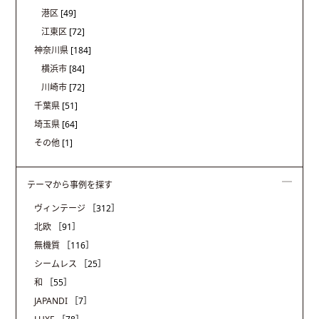
港区
[49]
江東区
[72]
神奈川県
[184]
横浜市
[84]
川崎市
[72]
千葉県
[51]
埼玉県
[64]
その他
[1]
テーマから事例を探す
ヴィンテージ
［312］
北欧
［91］
無機質
［116］
シームレス
［25］
和
［55］
JAPANDI
［7］