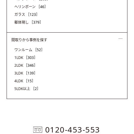
ヘリンボーン
［46］
ガラス
［123］
躯体現し
［379］
間取りから事例を探す
ワンルーム
［52］
1LDK
［303］
2LDK
［346］
3LDK
［139］
4LDK
［15］
5LDK以上
［2］
0120-453-553