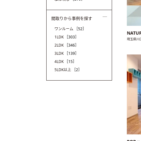
間取りから事例を探す
ワンルーム
［52］
NAT
1LDK
［303］
埼玉県川
2LDK
［346］
3LDK
［139］
4LDK
［15］
5LDK以上
［2］