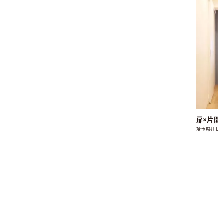
扉×片
埼玉県川