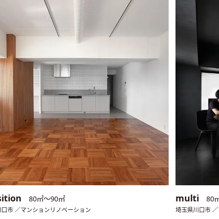
sition
multi
80㎡〜90㎡
80
川口市 ／マンションリノベーション
埼玉県川口市 