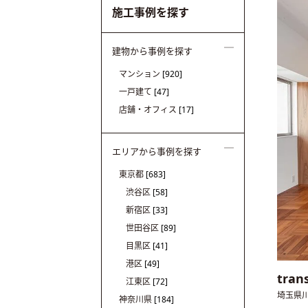
施工事例を探す
建物から事例を探す
マンション
[920]
一戸建て
[47]
店舗・オフィス
[17]
エリアから事例を探す
東京都
[683]
渋谷区
[58]
新宿区
[33]
世田谷区
[89]
目黒区
[41]
港区
[49]
tran
江東区
[72]
埼玉県
神奈川県
[184]