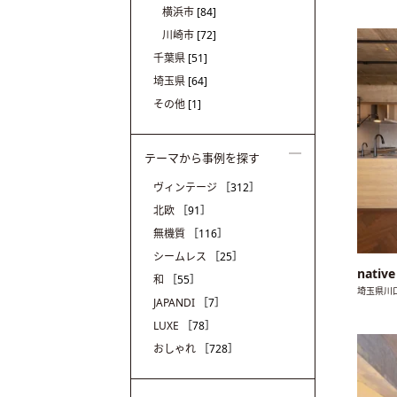
横浜市
[84]
川崎市
[72]
千葉県
[51]
埼玉県
[64]
その他
[1]
テーマから事例を探す
ヴィンテージ
［312］
北欧
［91］
無機質
［116］
シームレス
［25］
nativ
和
［55］
埼玉県川
JAPANDI
［7］
LUXE
［78］
おしゃれ
［728］