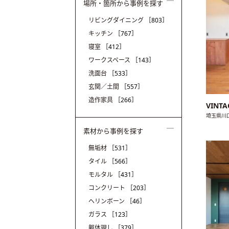
場所・箇所から事例を探す
リビングダイニング
［803］
キッチン
［767］
寝室
［412］
ワークスペース
［143］
洗面台
［533］
玄関／土間
［557］
造作家具
［266］
VINT
埼玉県川
素材から事例を探す
無垢材
［531］
タイル
［566］
モルタル
［431］
コンクリート
［203］
ヘリンボーン
［46］
ガラス
［123］
躯体現し
［379］