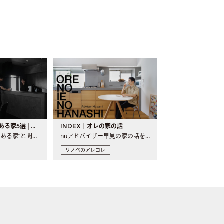
バーカウンターのある家5選 | 日常に馴染む“距離の近い”キッチンとは
INDEX｜オレの家の話
“バーカウンターのある家”と聞くと、少し特別な、大人のための..
nuアドバイザー早見の家の話を、全4話でお届け。リノベーションを..
リノベのアレコレ