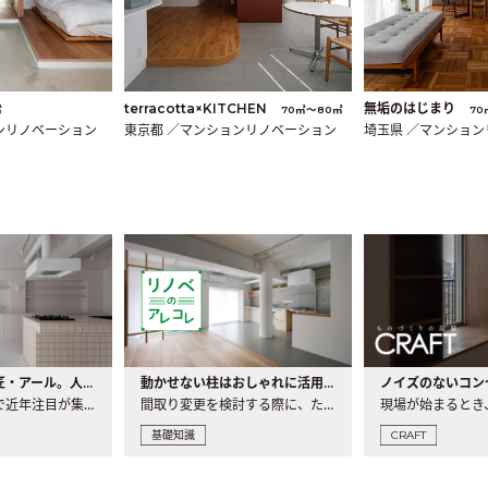
terracotta×KITCHEN
無垢のはじまり
㎡
70㎡〜80㎡
70
ンリノベーション
東京都 ／マンションリノベーション
埼玉県 ／マンショ
大注目の建築意匠・アール。人気の理由と空間に取り入れるポイント
動かせない柱はおしゃれに活用！柱を魅せるリノベーション(リノベ)4選
ノイズのないコン
リノベーションで近年注目が集まる建築意匠の一つであるアール..
間取り変更を検討する際に、たびたび皆さんの頭を悩ませる動か..
基礎知識
CRAFT