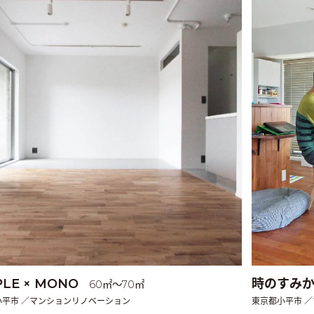
PLE × MONO
時のすみ
60㎡〜70㎡
小平市 ／マンションリノベーション
東京都小平市 