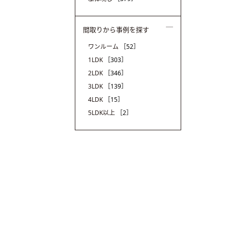
間取りから事例を探す
ワンルーム
［52］
1LDK
［303］
2LDK
［346］
3LDK
［139］
4LDK
［15］
5LDK以上
［2］