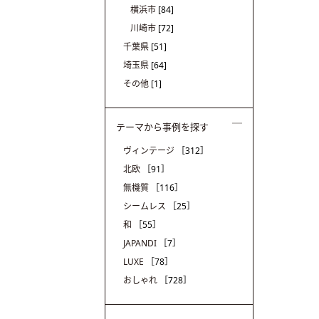
横浜市
[84]
川崎市
[72]
千葉県
[51]
埼玉県
[64]
その他
[1]
テーマから事例を探す
ヴィンテージ
［312］
北欧
［91］
無機質
［116］
シームレス
［25］
和
［55］
JAPANDI
［7］
LUXE
［78］
おしゃれ
［728］