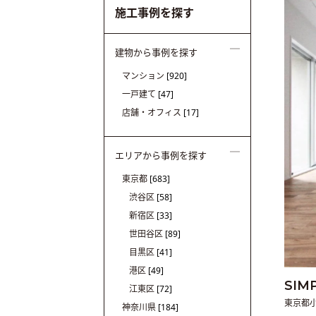
施工事例を探す
建物から事例を探す
マンション
[920]
一戸建て
[47]
店舗・オフィス
[17]
エリアから事例を探す
東京都
[683]
渋谷区
[58]
新宿区
[33]
世田谷区
[89]
目黒区
[41]
港区
[49]
SIM
江東区
[72]
東京都
神奈川県
[184]