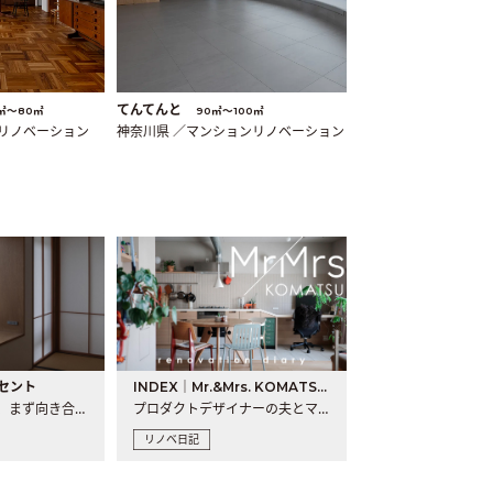
てんてんと
㎡〜80㎡
90㎡〜100㎡
ンリノベーション
神奈川県 ／マンションリノベーション
セント
INDEX｜Mr.&Mrs. KOMATSU renovation diary
現場が始まるとき、まず向き合うものの一つがコンセントです..
プロダクトデザイナーの夫とマーチャンダイザーの妻が、夫婦で..
リノベ日記