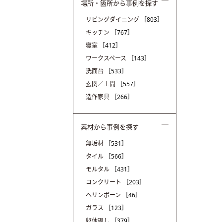
場所・箇所から事例を探す
リビングダイニング
［803］
キッチン
［767］
寝室
［412］
ワークスペース
［143］
洗面台
［533］
玄関／土間
［557］
造作家具
［266］
素材から事例を探す
無垢材
［531］
タイル
［566］
モルタル
［431］
コンクリート
［203］
ヘリンボーン
［46］
ガラス
［123］
躯体現し
［379］