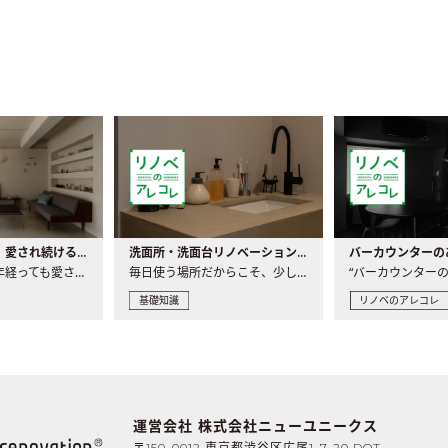
世界の名作家具｜愛され続ける理由と一生モノとの出会い方
洗面所・洗面台リノベーションの事例と間取りアイデア
家具には、何十年経っても愛され続ける「名作」と呼ばれるもの..
毎日使う場所だからこそ、少しの間取りの工夫や素材の選び方で..
基礎知識
リノベのアレコレ
運営会社 株式会社ニューユニークス
〒150-0012 東京都渋谷区広尾1-7-20 DOT