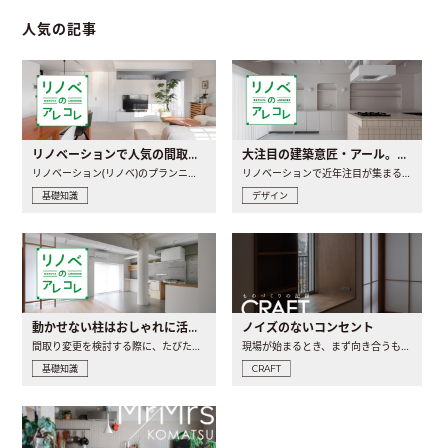
人気の記事
リノベーションで人気の間取りとは？トレンドの間取りと実例を徹底解説
大注目の建築意匠・アール。人気の理由と空間に取り入れるポイント
リノベーション(リノベ)のプランニングで一番最初に決めるのは..
リノベーションで近年注目が集まる建築意匠の一つであるアール..
基礎知識
デザイン
動かせない柱はおしゃれに活用！柱を魅せるリノベーション(リノベ)4選
ノイズのないコンセント
間取り変更を検討する際に、たびたび皆さんの頭を悩ませる動か..
現場が始まるとき、まず向き合うものの一つがコンセントです..
基礎知識
CRAFT