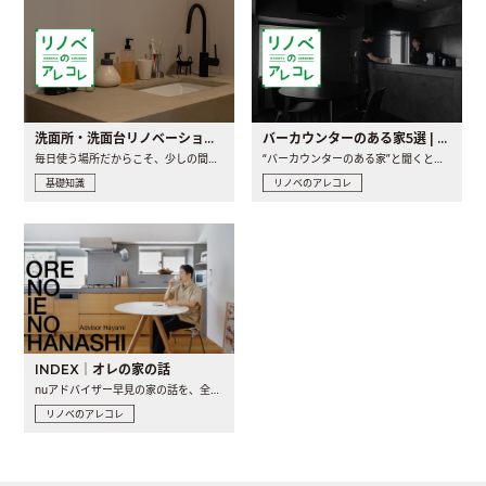
洗面所・洗面台リノベーションの事例と間取りアイデア
バーカウンターのある家5選 | 日常に馴染む“距離の近い”キッチンとは
毎日使う場所だからこそ、少しの間取りの工夫や素材の選び方で..
“バーカウンターのある家”と聞くと、少し特別な、大人のための..
基礎知識
リノベのアレコレ
INDEX｜オレの家の話
nuアドバイザー早見の家の話を、全4話でお届け。リノベーションを..
リノベのアレコレ