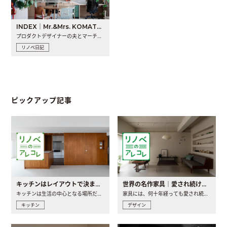
INDEX｜Mr.&Mrs. KOMATSU renovation diary
プロダクトデザイナーの夫とマーチャンダイザーの妻が、夫婦で..
リノベ日記
ピックアップ記事
キッチンはレイアウトで決まる。後悔しないための考え方と選び方
世界の名作家具｜愛され続ける理由と一生モノとの出会い方
キッチンは生活の中心となる場所だからこそ、家の中のどこに置..
家具には、何十年経っても愛され続ける「名作」と呼ばれるもの..
キッチン
デザイン