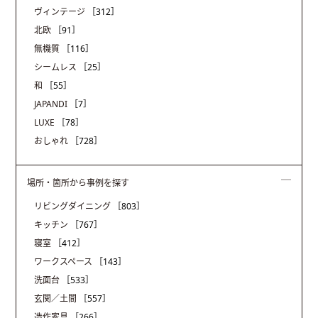
ヴィンテージ
［312］
北欧
［91］
無機質
［116］
シームレス
［25］
和
［55］
JAPANDI
［7］
LUXE
［78］
おしゃれ
［728］
場所・箇所から事例を探す
リビングダイニング
［803］
キッチン
［767］
寝室
［412］
ワークスペース
［143］
洗面台
［533］
玄関／土間
［557］
造作家具
［266］