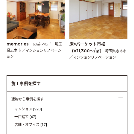
memories
床×パーケット市松
埼玉
60㎡〜70㎡
県志木市 ／マンションリノベーシ
（¥11,300〜/㎡）
埼玉県志木市
ョン
／マンションリノベーション
施工事例を探す
建物から事例を探す
マンション
[920]
一戸建て
[47]
店舗・オフィス
[17]