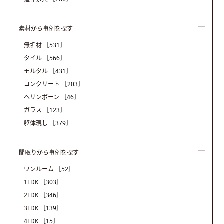
素材から事例を探す
無垢材
［531］
タイル
［566］
モルタル
［431］
コンクリート
［203］
ヘリンボーン
［46］
ガラス
［123］
躯体現し
［379］
間取りから事例を探す
ワンルーム
［52］
1LDK
［303］
2LDK
［346］
3LDK
［139］
4LDK
［15］