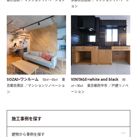
ョン
SOZAI×ワンルーム
VINTAGE×white and black
東
50㎡〜60㎡
80
京都目黒区 ／マンションリノベーショ
東京都府中市 ／戸建リノベ
㎡〜90㎡
ン
ーション
施工事例を探す
建物から事例を探す