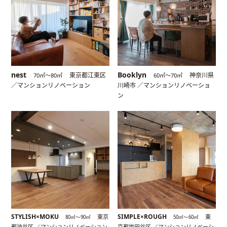
nest
Booklyn
東京都江東区
神奈川県
70㎡〜80㎡
60㎡〜70㎡
／マンションリノベーション
川崎市 ／マンションリノベーショ
ン
STYLISH×MOKU
SIMPLE×ROUGH
東京
東
80㎡〜90㎡
50㎡〜60㎡
都渋谷区 ／マンションリノベーション
京都世田谷区 ／マンションリノベーシ