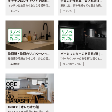
キッチンはレイアウトで決まる。後悔しないための考え方と選び方
世界の名作家具｜愛され続ける理由と一生モノとの出会い方
キッチンは生活の中心となる場所だからこそ、家の中のどこに置..
家具には、何十年経っても愛され続ける「名作」と呼ばれるもの..
キッチン
デザイン
洗面所・洗面台リノベーションの事例と間取りアイデア
バーカウンターのある家5選 | 日常に馴染む“距離の近い”キッチンとは
毎日使う場所だからこそ、少しの間取りの工夫や素材の選び方で..
“バーカウンターのある家”と聞くと、少し特別な、大人のための..
基礎知識
リノベのアレコレ
INDEX｜オレの家の話
nuアドバイザー早見の家の話を、全4話でお届け。リノベーションを..