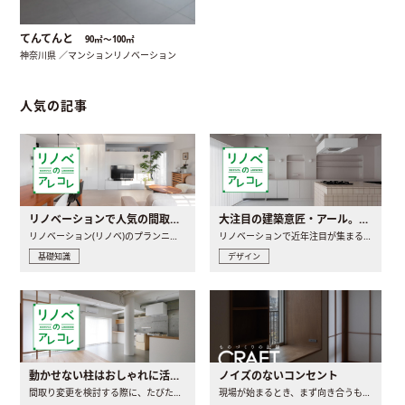
てんてんと
90㎡〜100㎡
神奈川県 ／マンションリノベーション
人気の記事
リノベーションで人気の間取りとは？トレンドの間取りと実例を徹底解説
大注目の建築意匠・アール。人気の理由と空間に取り入れるポイント
リノベーション(リノベ)のプランニングで一番最初に決めるのは..
リノベーションで近年注目が集まる建築意匠の一つであるアール..
基礎知識
デザイン
動かせない柱はおしゃれに活用！柱を魅せるリノベーション(リノベ)4選
ノイズのないコンセント
間取り変更を検討する際に、たびたび皆さんの頭を悩ませる動か..
現場が始まるとき、まず向き合うものの一つがコンセントです..