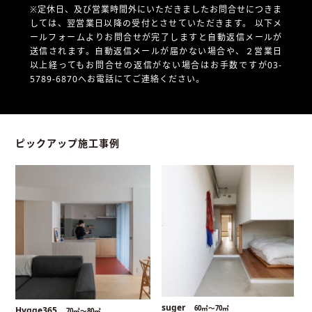
※定休日、及び営業時間外にいただきましたお問合せにつきま
しては、翌営業日以降の受付とさせていただきます。
以下メ
ールフォームよりお問合せが完了しますと自動返信メールが
送信されます。自動返信メールが届かない場合や、
２営業日
以上経ってもお問合せの返信がない場合はお手数ですが03-
5789-6870へお電話にてご連絡ください。
ピックアップ施工事例
suger
60㎡〜70㎡
Hygge365
70㎡〜80㎡