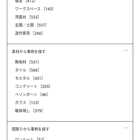
寝室
［412］
ワークスペース
［143］
洗面台
［533］
玄関／土間
［557］
造作家具
［266］
素材から事例を探す
無垢材
［531］
タイル
［566］
モルタル
［431］
コンクリート
［203］
ヘリンボーン
［46］
ガラス
［123］
躯体現し
［379］
間取りから事例を探す
ワンルーム
［52］