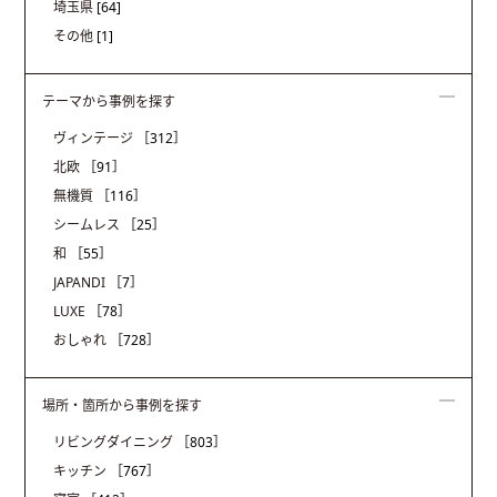
埼玉県
[64]
その他
[1]
テーマから事例を探す
ヴィンテージ
［312］
北欧
［91］
無機質
［116］
シームレス
［25］
和
［55］
JAPANDI
［7］
LUXE
［78］
おしゃれ
［728］
場所・箇所から事例を探す
リビングダイニング
［803］
キッチン
［767］