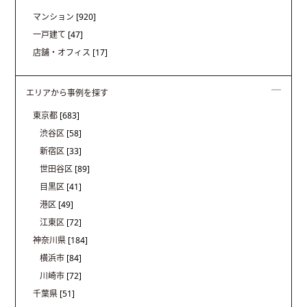
マンション
[920]
一戸建て
[47]
店舗・オフィス
[17]
エリアから事例を探す
東京都
[683]
渋谷区
[58]
新宿区
[33]
世田谷区
[89]
目黒区
[41]
港区
[49]
江東区
[72]
神奈川県
[184]
横浜市
[84]
川崎市
[72]
千葉県
[51]