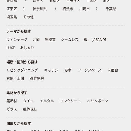
東京都
（
渋谷区
新宿区
世田谷区
目黒区
港区
江東区
）
神奈川県
（
横浜市
川崎市
）
千葉県
埼玉県
その他
テーマから探す
ヴィンテージ
北欧
無機質
シームレス
和
JAPANDI
LUXE
おしゃれ
場所・箇所から探す
リビングダイニング
キッチン
寝室
ワークスペース
洗面台
玄関／土間
造作家具
素材から探す
無垢材
タイル
モルタル
コンクリート
ヘリンボーン
ガラス
躯体現し
間取りから探す