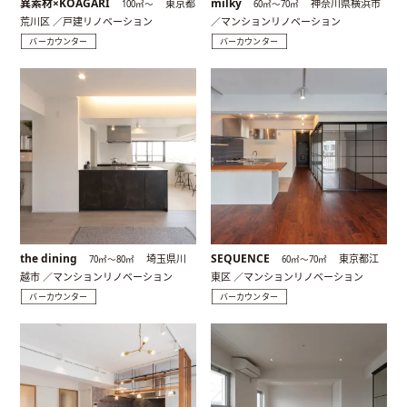
異素材×KOAGARI
milky
東京都
神奈川県横浜市
100㎡〜
60㎡〜70㎡
荒川区 ／戸建リノベーション
／マンションリノベーション
バーカウンター
バーカウンター
the dining
SEQUENCE
埼玉県川
東京都江
70㎡〜80㎡
60㎡〜70㎡
越市 ／マンションリノベーション
東区 ／マンションリノベーション
バーカウンター
バーカウンター