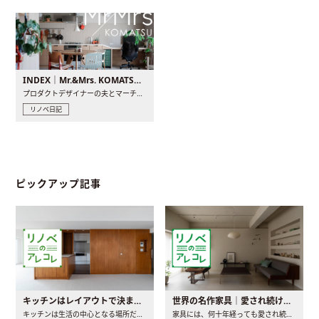
INDEX｜Mr.&Mrs. KOMATSU renovation diary
プロダクトデザイナーの夫とマーチャンダイザーの妻が、夫婦で..
リノベ日記
ピックアップ記事
キッチンはレイアウトで決まる。後悔しないための考え方と選び方
世界の名作家具｜愛され続ける理由と一生モノとの出会い方
キッチンは生活の中心となる場所だからこそ、家の中のどこに置..
家具には、何十年経っても愛され続ける「名作」と呼ばれるもの..