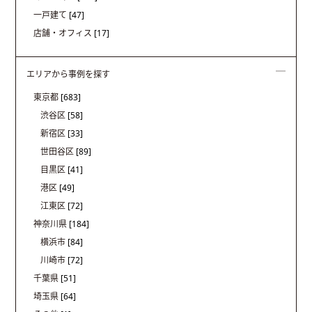
一戸建て
[47]
店舗・オフィス
[17]
エリアから事例を探す
東京都
[683]
渋谷区
[58]
新宿区
[33]
世田谷区
[89]
目黒区
[41]
港区
[49]
江東区
[72]
神奈川県
[184]
横浜市
[84]
川崎市
[72]
千葉県
[51]
埼玉県
[64]