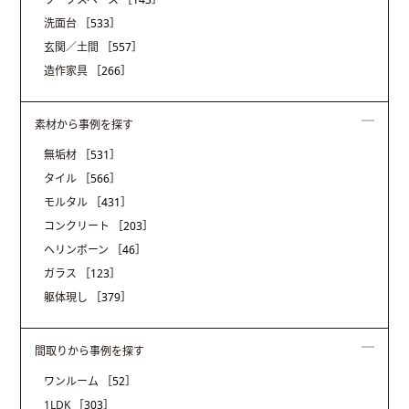
洗面台
［533］
玄関／土間
［557］
造作家具
［266］
素材から事例を探す
無垢材
［531］
タイル
［566］
モルタル
［431］
コンクリート
［203］
ヘリンボーン
［46］
ガラス
［123］
躯体現し
［379］
間取りから事例を探す
ワンルーム
［52］
1LDK
［303］