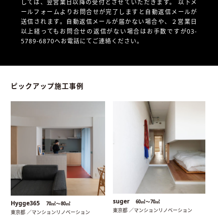
しては、翌営業日以降の受付とさせていただきます。
以下メ
ールフォームよりお問合せが完了しますと自動返信メールが
送信されます。自動返信メールが届かない場合や、
２営業日
以上経ってもお問合せの返信がない場合はお手数ですが03-
5789-6870へお電話にてご連絡ください。
ピックアップ施工事例
suger
60㎡〜70㎡
Hygge365
70㎡〜80㎡
東京都 ／マンションリノベーション
東京都 ／マンションリノベーション