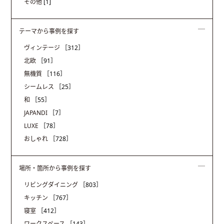
その他
[1]
テーマから事例を探す
ヴィンテージ
［312］
北欧
［91］
無機質
［116］
シームレス
［25］
和
［55］
JAPANDI
［7］
LUXE
［78］
おしゃれ
［728］
場所・箇所から事例を探す
リビングダイニング
［803］
キッチン
［767］
寝室
［412］
ワークスペース
［143］