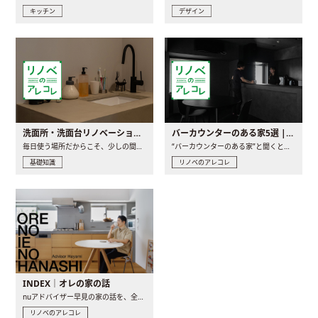
キッチン
デザイン
洗面所・洗面台リノベーションの事例と間取りアイデア
バーカウンターのある家5選 | 日常に馴染む“距離の近い”キッチンとは
毎日使う場所だからこそ、少しの間取りの工夫や素材の選び方で..
“バーカウンターのある家”と聞くと、少し特別な、大人のための..
基礎知識
リノベのアレコレ
INDEX｜オレの家の話
nuアドバイザー早見の家の話を、全4話でお届け。リノベーションを..
リノベのアレコレ