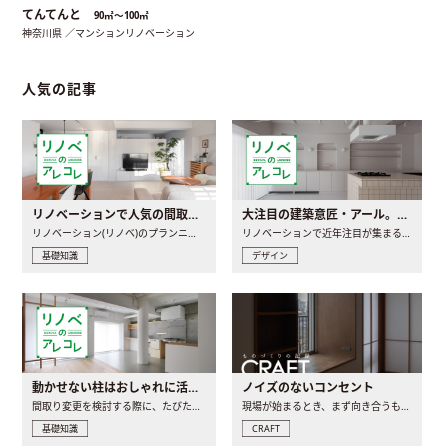
てんてんと
90㎡〜100㎡
神奈川県 ／マンションリノベーション
人気の記事
リノベーションで人気の間取りとは？トレンドの間取りと実例を徹底解説
大注目の建築意匠・アール。人気の理由と空間に取り入れるポイント
リノベーション(リノベ)のプランニングで一番最初に決めるのは..
リノベーションで近年注目が集まる建築意匠の一つであるアール..
基礎知識
デザイン
動かせない柱はおしゃれに活用！柱を魅せるリノベーション(リノベ)4選
ノイズのないコンセント
間取り変更を検討する際に、たびたび皆さんの頭を悩ませる動か..
現場が始まるとき、まず向き合うものの一つがコンセントです..
基礎知識
CRAFT