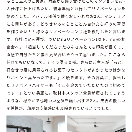
もとご主人のご実家。両親から譲り受けたこのマンションをお2
人仕様に仕上げるため、結婚準備と並行してリノベーションを
始めました。アパレル関係で働くおしゃれなお2人。インテリア
にも興味があり、どうせやるならとことん自分たち好みの空間
を作りたい！と様々なリノベーション会社を検討したと言いま
す。各社に足を運び、ついにnuリノベーション(以下、nu)の相
談会へ。「担当してくださったみなさんとても印象が良くて、
直感で自分たちと雰囲気が合いそうって思いました。ここなら
任せてもいいなって。」そう語る奥様。さらにご主人が「あと、
打合せの度に用意されるお菓子のセレクトがよかったのはかな
りポイント高かったです。」と続きます。その言葉に、担当し
たリノベアドバイザーも「そこを褒めていただいたのは初めて
です！」とつい笑顔に。取材中スタッフ全員が癒されてしまう
ような、穏やかで心地いい空気を醸し出すお2人。夫妻の優しい
関係性が、部屋の空気感にも反映されているようでした。