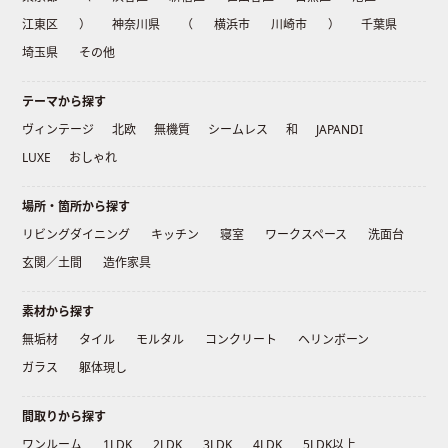
江東区
）
神奈川県
（
横浜市
川崎市
）
千葉県
埼玉県
その他
テーマから探す
ヴィンテージ
北欧
無機質
シームレス
和
JAPANDI
LUXE
おしゃれ
場所・箇所から探す
リビングダイニング
キッチン
寝室
ワークスペース
洗面台
玄関／土間
造作家具
素材から探す
無垢材
タイル
モルタル
コンクリート
ヘリンボーン
ガラス
躯体現し
間取りから探す
ワンルーム
1LDK
2LDK
3LDK
4LDK
5LDK以上