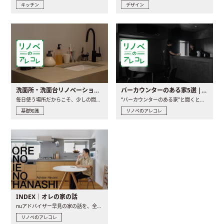
キッチン
デザイン
洗面所・洗面台リノベーションの事例と間取りアイデア
バーカウンターのある家5選 | 日常に馴染む“距離の近い”キッチンとは
毎日使う場所だからこそ、少しの間取りの工夫や素材の選び方で..
“バーカウンターのある家”と聞くと、少し特別な、大人のための..
基礎知識
リノベのアレコレ
INDEX｜オレの家の話
nuアドバイザー早見の家の話を、全4話でお届け。リノベーションを..
リノベのアレコレ