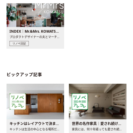
INDEX｜Mr.&Mrs. KOMATSU renovation diary
プロダクトデザイナーの夫とマーチャンダイザーの妻が、夫婦で..
リノベ日記
ピックアップ記事
キッチンはレイアウトで決まる。後悔しないための考え方と選び方
世界の名作家具｜愛され続ける理由と一生モノとの出会い方
キッチンは生活の中心となる場所だからこそ、家の中のどこに置..
家具には、何十年経っても愛され続ける「名作」と呼ばれるもの..