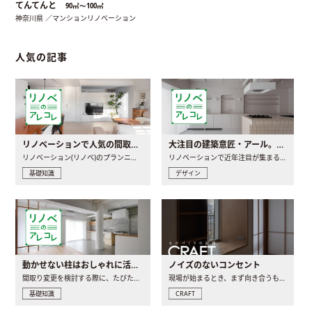
てんてんと
90㎡〜100㎡
神奈川県 ／マンションリノベーション
人気の記事
リノベーションで人気の間取りとは？トレンドの間取りと実例を徹底解説
大注目の建築意匠・アール。人気の理由と空間に取り入れるポイント
リノベーション(リノベ)のプランニングで一番最初に決めるのは..
リノベーションで近年注目が集まる建築意匠の一つであるアール..
基礎知識
デザイン
動かせない柱はおしゃれに活用！柱を魅せるリノベーション(リノベ)4選
ノイズのないコンセント
間取り変更を検討する際に、たびたび皆さんの頭を悩ませる動か..
現場が始まるとき、まず向き合うものの一つがコンセントです..
基礎知識
CRAFT