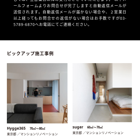
ールフォームよりお問合せが完了しますと自動返信メールが
送信されます。自動返信メールが届かない場合や、
２営業日
以上経ってもお問合せの返信がない場合はお手数ですが03-
5789-6870へお電話にてご連絡ください。
ピックアップ施工事例
suger
60㎡〜70㎡
Hygge365
70㎡〜80㎡
東京都 ／マンションリノベーション
東京都 ／マンションリノベーション