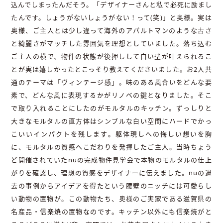
込んでしまったんだそう。「デザイナーさんと私で必死に励まし
たんです。しょうがないしょうがない！って(笑)」と奥様。実は
奥様、ご主人とは少し違って海外のアパルトマンのような古さ
と綺麗さがマッチした雰囲気を理想としていました。落ち込む
ご主人の横で、物件の状態が後押しして白い壁が叶えられるこ
とが実は嬉しかったとこっそり教えてくださいました。お2人共
通のテーマは「ヴィンテージ感」。味のある風合いをどんな要
素で、どんな風に表現するかがリノベの鍵となりました。そこ
で取り入れることにしたのがモルタルのキッチン。ずっしりと
大きなモルタルの直方体はシンプルな白い空間にハードでかっ
こいいインパクトを残します。躯体現しへの悔しい想いを胸
に、モルタルの質感へこだわりを発揮したご主人。当時ちょう
ど開催されていたnuの完成物件見学会で本物のモルタルの仕上
がりを確認し、理想の質感をデザイナーに伝えました。nuの過
去の事例からアイデアを得たという腰壁のニッチには可愛らし
い動物の置物が。この動物たち、奥様のご実家である滋賀県の
名産品・信楽焼の置物なのです。キッチン以外にも信楽焼がと