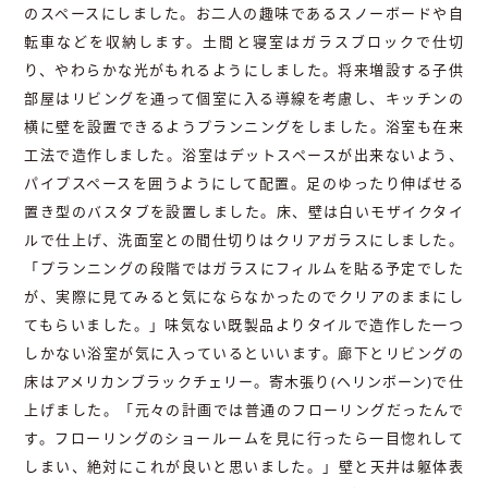
のスペースにしました。お二人の趣味であるスノーボードや自
転車などを収納します。土間と寝室はガラスブロックで仕切
り、やわらかな光がもれるようにしました。将来増設する子供
部屋はリビングを通って個室に入る導線を考慮し、キッチンの
横に壁を設置できるようプランニングをしました。浴室も在来
工法で造作しました。浴室はデットスペースが出来ないよう、
パイプスペースを囲うようにして配置。足のゆったり伸ばせる
置き型のバスタブを設置しました。床、壁は白いモザイクタイ
ルで仕上げ、洗面室との間仕切りはクリアガラスにしました。
「プランニングの段階ではガラスにフィルムを貼る予定でした
が、実際に見てみると気にならなかったのでクリアのままにし
てもらいました。」味気ない既製品よりタイルで造作した一つ
しかない浴室が気に入っているといいます。廊下とリビングの
床はアメリカンブラックチェリー。寄木張り(ヘリンボーン)で仕
上げました。「元々の計画では普通のフローリングだったんで
す。フローリングのショールームを見に行ったら一目惚れして
しまい、絶対にこれが良いと思いました。」壁と天井は躯体表