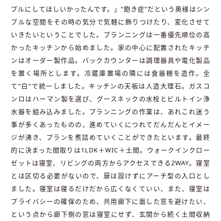
プルにしてほしいかったんです。」“飽き症”だという奥様はシン
プルな空間をその時の気分で気軽に飾りつけたり、変化させて
いきたいということでした。プランニングは一番優先順位の高
かったキッチンから始めました。家の中心に配置されたキッチ
ンはオーダー製作品。バックカウンターは調理器具や電化製品
を置く場所とします。冷蔵庫置場の隣には食器棚を造作。全
て”白”で統一しました。キッチンの天板は人造大理石。ガスコ
ンロはハーマン製を選び、グースネックの水栓とビルトイン浄
水器を組み込みました。プランニングの作業は、あれこれ迷う
事が多くあったものの、進めていくにつれてだんだんとイメー
ジが沸き、プランを煮詰めていくことができたといます。最終
的に決まった間取りは1LDK＋WIC＋土間。ウォークインクロー
ゼットは寝室、リビングの両方からアクセスできる2WAY。寝室
とは区切る必要がないので、扉は設けずにアーチ型の入口とし
ました。寝室は寝るだけだから広くなくていい、また、寝室は
プライバシーの確保のため、共用廊下に面した窓を避けたい、
という点から廊下側の窓は寝室にせず、玄関から続く土間収納