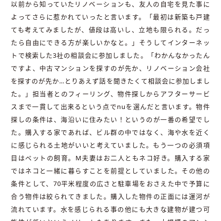
以前から知っていたリノベーションも、友人の自宅を見た事に
よってさらに惹かれていったと言います。「最初は新築も戸建
ても考えてみましたが、値段は高いし、立地も限られる。だっ
たら自由にできる方が楽しいかなと。」そうしてインターネッ
トで検索した3社の相談会に参加しました。「わかんなかったん
ですよ、中古マンションを探すのが先か、リノベーション会社
を探すのが先か…とりあえず話を聞きたくて相談会に参加しまし
た。」担当者とのフィーリング、物件探しからアフターサービ
スまで一貫して出来るという点でnuを選んだと言います。物件
探しの条件は、海沿いに住みたい！というのが一番の希望でし
た。購入する家であれば、ビル群の中ではなく、海や水を近く
に感じられる土地がいいと考えていました。もう一つの必須項
目はペットの飼育。M夫妻はお二人ともネコ好き。購入する家
ではネコと一緒に暮らすことを前提としていました。その他の
条件として、70平米程度の広さと駐車場をおさえた中で予算に
合う物件は絞られてきました。購入した物件の正面には運河が
流れています。水を感じられる事の他にも大きな建物が建つ可