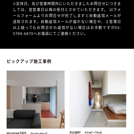
※定休日、及び営業時間外にいただきましたお問合せにつきま
しては、翌営業日以降の受付とさせていただきます。
以下メ
ールフォームよりお問合せが完了しますと自動返信メールが
送信されます。自動返信メールが届かない場合や、
２営業日
以上経ってもお問合せの返信がない場合はお手数ですが03-
5789-6870へお電話にてご連絡ください。
ピックアップ施工事例
suger
60㎡〜70㎡
Hygge365
70㎡〜80㎡