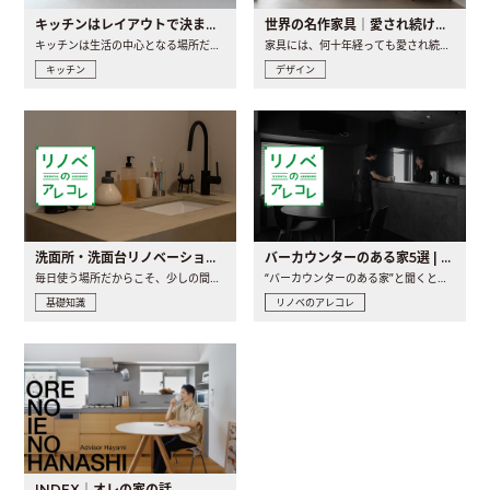
キッチンはレイアウトで決まる。後悔しないための考え方と選び方
世界の名作家具｜愛され続ける理由と一生モノとの出会い方
キッチンは生活の中心となる場所だからこそ、家の中のどこに置..
家具には、何十年経っても愛され続ける「名作」と呼ばれるもの..
キッチン
デザイン
洗面所・洗面台リノベーションの事例と間取りアイデア
バーカウンターのある家5選 | 日常に馴染む“距離の近い”キッチンとは
毎日使う場所だからこそ、少しの間取りの工夫や素材の選び方で..
“バーカウンターのある家”と聞くと、少し特別な、大人のための..
基礎知識
リノベのアレコレ
INDEX｜オレの家の話