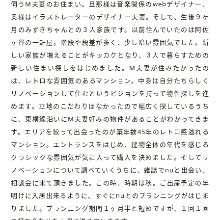
伺うM夫妻のお住まい。旦那様は音楽関係のwebデザイナー、
奥様はイラストレーターのデザイナー夫妻。そして、生後９ヶ
月のみずきちゃんとの３人家族です。以前住んでいたのは阿佐
ヶ谷の一軒屋。階段や段差が多く、少し暗い雰囲気でした。新
しい家族が増えることがキッカケとなり、３人で暮らすための
新しい住まい探しをはじめました。M夫妻が住みたかったの
は、レトロな雰囲気のあるマンション。中身は自分たちらしく
リノベーションして住むというビジョンを持って物件探しを進
めます。立地のこだわりはなかったので幅広く探しているうち
に、東横線沿いにM夫妻好みの物件があることがわかってきま
す。エリアを絞って出会ったのが築年数45年のレトロ感溢れる
マンション。エントランスをはじめ、建物全体の年代を感じる
クラシックな雰囲気が気に入って購入を決めました。そしてリ
ノベーションについて調べていくうちに、雑誌でnuと出会い、
相談会に来て頂きました。この時、時期は秋。ご出産予定の年
明けに入居出来るように、すぐにnuとのプランニングがはじま
りました。プランニング期間１ヶ月半と短めですが、１回１回