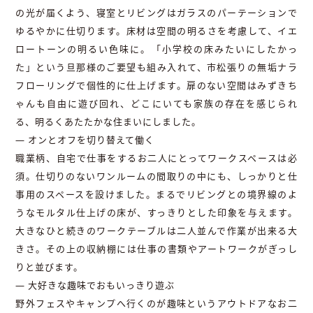
の光が届くよう、寝室とリビングはガラスのパーテーションで
ゆるやかに仕切ります。床材は空間の明るさを考慮して、イエ
ロートーンの明るい色味に。「小学校の床みたいにしたかっ
た」という旦那様のご要望も組み入れて、市松張りの無垢ナラ
フローリングで個性的に仕上げます。扉のない空間はみずきち
ゃんも自由に遊び回れ、どこにいても家族の存在を感じられ
る、明るくあたたかな住まいにしました。
― オンとオフを切り替えて働く
職業柄、自宅で仕事をするお二人にとってワークスペースは必
須。仕切りのないワンルームの間取りの中にも、しっかりと仕
事用のスペースを設けました。まるでリビングとの境界線のよ
うなモルタル仕上げの床が、すっきりとした印象を与えます。
大きなひと続きのワークテーブルは二人並んで作業が出来る大
きさ。その上の収納棚には仕事の書類やアートワークがぎっし
りと並びます。
― 大好きな趣味でおもいっきり遊ぶ
野外フェスやキャンプへ行くのが趣味というアウトドアなお二