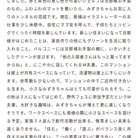
しました。赤と黄色の差し色が可愛いシェルフは旦那様お手製
のもの。ふわふわのマットを敷いたら、みずきちゃんお気に入
りのトンネルの完成です。現在、奥様はイラストレーターのお
仕事を少し休憩中。自宅にママ友を呼んで、子供たちとリビン
グでくつろぐ時間を楽しんでいます。新しい住まいになって旦那
様がはじめたことは、家具作りの他にもグリーンを生活に取り
入れること。バルコニーには旦那様お手製の棚に、いきいきと
したグリーンが並びます。「他の入居者さんはもっと凝ってます
からね」と、にこやかに話してくれるM夫妻。このマンション
は屋上が共有スペースになっていて、洗濯物は屋上に干しにいき
ます。世帯数も少ないので、マンションの中でご近所付き合い
も生まれ、小さなみずきちゃんはとても可愛がられるそう。こ
の秋は３人になってはじめて、野外フェスに参加予定だというM
夫妻。大好きな趣味は、みずきちゃんが増えて更に楽しくなり
そうです。ワークスペースにも奥様の隣に小さなスペースを設け
る予定。家族３人並んで創作活動が出来る、微笑ましい未来も
遠くありません。「住む」「働く」「遊ぶ」がバランス良く共
存するM夫妻の住まい。三つの要素は互いに響き合い、この碑