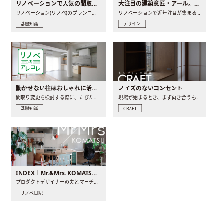
リノベーションで人気の間取りとは？トレンドの間取りと実例を徹底解説
大注目の建築意匠・アール。人気の理由と空間に取り入れるポイント
リノベーション(リノベ)のプランニングで一番最初に決めるのは..
リノベーションで近年注目が集まる建築意匠の一つであるアール..
基礎知識
デザイン
動かせない柱はおしゃれに活用！柱を魅せるリノベーション(リノベ)4選
ノイズのないコンセント
間取り変更を検討する際に、たびたび皆さんの頭を悩ませる動か..
現場が始まるとき、まず向き合うものの一つがコンセントです..
基礎知識
CRAFT
INDEX｜Mr.&Mrs. KOMATSU renovation diary
プロダクトデザイナーの夫とマーチャンダイザーの妻が、夫婦で..
リノベ日記