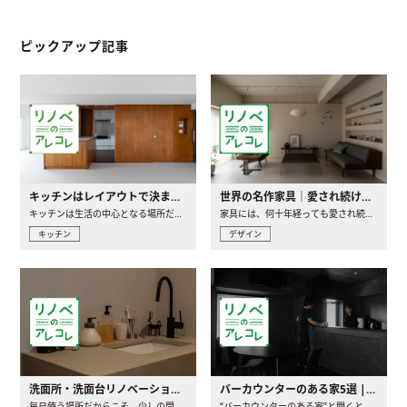
ピックアップ記事
キッチンはレイアウトで決まる。後悔しないための考え方と選び方
世界の名作家具｜愛され続ける理由と一生モノとの出会い方
キッチンは生活の中心となる場所だからこそ、家の中のどこに置..
家具には、何十年経っても愛され続ける「名作」と呼ばれるもの..
キッチン
デザイン
洗面所・洗面台リノベーションの事例と間取りアイデア
バーカウンターのある家5選 | 日常に馴染む“距離の近い”キッチンとは
毎日使う場所だからこそ、少しの間取りの工夫や素材の選び方で..
“バーカウンターのある家”と聞くと、少し特別な、大人のための..