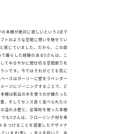
けの本棚が絶対に欲しいという2点で
ロフトのような空間に想いを馳せてい
いと感じていました。だから、この部
外で暮らした経験のあるSさんは、こ
かしてゆるやかに間仕切る空間創りを
プランです。今ではそれがとても気に
スペースはガーリーに壁をラベンダー
イメージにゾーニングすることで、ど
、本棚は新品の木を使うのが嫌だった
考書、そしてセンス良く並べられた小
感の溢れる壁と、足場材を使った本棚
。でもSさんは、フローリング材を単
トをつけることを提案したデザイナ
ています(笑)。」友人を招いて、あ