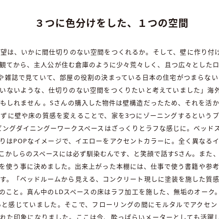
３つに色分けをした、１つの空間
望は、いかに間仕切りのない空間をつくれるか。そして、壁に作り付
観てから、主人公が住む倉庫のように少々荒々しく、且つ広々とした
や雑誌で見ていて、部屋の役割の決まっている日本の住宅がつまらな
いないような、仕切りのない空間をつくりたいと考えていました」海
もしれません 。Sさんの購入した物件は壁構造だったため、それを活
ずに壁や床の質感を変えることで、家を3つにゾーニングするという
ビングダイニングーワークスペースはざっくりとラフな感じに。ベッド
りはPOPなイメージで、イエローをアクセントカラーに。全く異なる
こかしらのスペースには必ず馴染むんです、と笑顔で話すSさん。また
を使う事に決めました。出来上がった本棚には、仕事で使う書籍や参
す。「ベッドルームから見える、コンクリート現しに塗装を施した質
のこと。真ん中のLDスペースの床はラフ加工を施した、無垢のオーク
いと感じていました。そこで、フローリングの間にモルタルでアクセン
れた印象になりました。ここは今、酔っぱらいメーターとしても活躍し