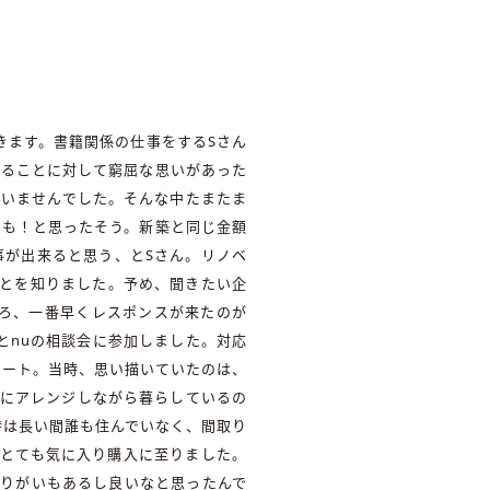
きます。書籍関係の仕事をするSさん
いることに対して窮屈な思いがあった
ていませんでした。そんな中たまたま
かも！と思ったそう。新築と同じ金額
事が出来ると思う、とSさん。リノベ
ことを知りました。予め、聞きたい企
ころ、一番早くレスポンスが来たのが
とnuの相談会に参加しました。対応
タート。当時、思い描いていたのは、
流にアレンジしながら暮らしているの
時は長い間誰も住んでいなく、間取り
がとても気に入り購入に至りました。
やりがいもあるし良いなと思ったんで