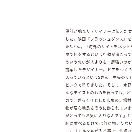
設計が始まりデザイナーに伝えた要
した。映画『フラッシュダンス』を
たSさん。「海外のサイトをネット
屋で何をするという行動が決まって
ういう想いが人よりも一層強いのか
提案したデザイナー。ドアをつくら
入っているというSさん。中央のリ
ピンクで塗りました。そして、水廻
んなテイストのものを買っても、ど
ので、ざっくりとした印象の足場材
物が居心地良さそうに飾られていま
がとってもお気に入りなんです」と
純に並べるだけでは何か物足りな
ー。「モルタルが入る事で、洗練さ