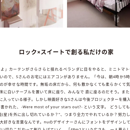
ロック×スイートで創る私だけの家
すよ」カーテンがさらさらと揺れるベランダに目をやると、ミニトマト
いので、Sさんのお宅にはエアコンがありません。「今は、朝4時か5
のが幸せな時間です。無垢の床だから、何も敷かなくても柔らかくて
床に白いテーブルを置いて床に座り、みんなで 直に座るのだそう。また
に入っている様子。しかし映画好きなSさんは今後プロジェクターを購
、-Were most of your stars out?- という文字。 
能(星)を外に出し切れているか？”、つまり全力でやれているか？努力
大好きな言葉なんです。nuのデザイナーさんにフォントをデザインし
思い切りこだわって創り上げていく。「48m2という広さも、一人暮ら