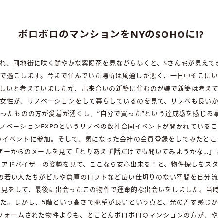
ボロボロのマンションをNYのSOHOに!?
れ、団地街に咲く鮮やかな紫陽花を見ながら歩くと、Sさん宅が見えて
で過ごします。今まで住んでいた場所は風通しが悪く、一日中そこに
しいと考えていましたが、出来合いの新築に住むのが嫌で新築は考え
女性が、リノベーションをして暮らしているのを見て、リノベも良い
ったものの方が愛着が湧くし、”自分で買った”という達成感を感じる
ノベーションEXPOというリノベの数社合同イベントが開かれている
のイベントに参加。そして、気になった会社の会員登録をしてみたと
イザーからのメールを見て「とりあえず話だけでも聞いてみようかな…」
uアドバイザーの姿勢を見て、ここなら安心出来る！と、物件探しをス
NYの若い人たちがビルや倉庫のロフトなど広い仕切りのない空間を自分
内見をして、最後に出会ったこの物件で運命的な出会いをしました。当
た。しかし、5階という高さで眺望が良いという点と、光の差す感じ
フォームされた物件よりも、とことんボロボロのマンションの方が、