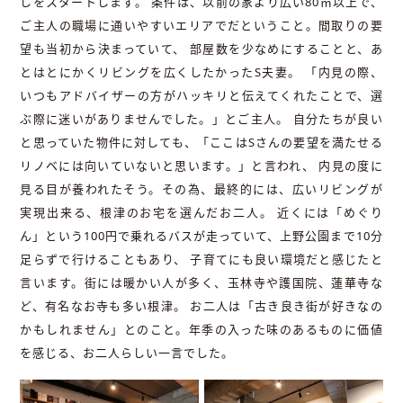
しをスタートします。 条件は、以前の家より広い80㎡以上で、
ご主人の職場に通いやすいエリアでだということ。間取りの要
望も当初から決まっていて、 部屋数を少なめにすることと、あ
とはとにかくリビングを広くしたかったS夫妻。 「内見の際、
いつもアドバイザーの方がハッキリと伝えてくれたことで、選
ぶ際に迷いがありませんでした。」とご主人。 自分たちが良い
と思っていた物件に対しても、「ここはSさんの要望を満たせる
リノベには向いていないと思います。」と言われ、 内見の度に
見る目が養われたそう。その為、最終的には、広いリビングが
実現出来る、根津のお宅を選んだお二人。 近くには「めぐり
ん」という100円で乗れるバスが走っていて、上野公園まで10分
足らずで行けることもあり、 子育てにも良い環境だと感じたと
言います。街には暖かい人が多く、玉林寺や護国院、蓮華寺な
ど、有名なお寺も多い根津。 お二人は「古き良き街が好きなの
かもしれません」とのこと。年季の入った味のあるものに価値
を感じる、お二人らしい一言でした。