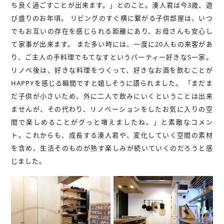
ち良く過ごすことが出来ます。」とのこと。湊人君は今3歳、遊
び盛りのお年頃。 リビングのすぐ横に繋がる子供部屋は、いつ
でもお互いの存在を感じられる距離にあり、お母さんも安心し
て家事が出来ます。 また多い時には、一度に20人もの来客があ
り、ご主人の手料理でもてなすというパーティー好きなS一家。
リノベ後は、好きな料理をつくって、好きなお酒を飲むことが
HAPPYを感じる瞬間ですと嬉しそうに語られました。 「まだま
だ子供が小さいため、外に二人で飲みにいくということは出来
ませんが、その代わり、リノベーションをしたお気に入りの空
間で楽しめることがグっと増えましたね。」と素敵なコメン
ト。これからも、成長する湊人君や、変化していく空間の素材
を含め、生活そのものが熟す楽しみが続いていくのだろうと感
じました。