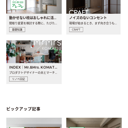
動かせない柱はおしゃれに活用！柱を魅せるリノベーション(リノベ)4選
ノイズのないコンセント
間取り変更を検討する際に、たびたび皆さんの頭を悩ませる動か..
現場が始まるとき、まず向き合うものの一つがコンセントです..
基礎知識
CRAFT
INDEX｜Mr.&Mrs. KOMATSU renovation diary
プロダクトデザイナーの夫とマーチャンダイザーの妻が、夫婦で..
リノベ日記
ピックアップ記事