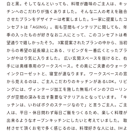
白と黒。そしてなんといっても、料理が趣味のご主人は、キッ
チンへのこだわりが強くありました。 そんな二人の考えを融合
させたプランをデザイナーは考案しました。S一家に提案したコ
ンセプトは「AGING」。街も空間もインテリアに関しても、年
季の入ったものが好きなお二人にとって、このコンセプトは希
望通りで嬉しかったそう。 3案提案されたプランの中から、当初
からの希望の延長線上にある、リビングを一番広くとったプラ
ンがやはり気に入りました。 広い玄関スペースを抜けると、右
手には奥様専用のワークスペース。その奥にご夫妻のウォーク
インクローゼットと、寝室が連なります。 ワークスペースの窓
から見えるのは、ご主人こだわりのキッチンがあるLDK。リビ
ングには、ヴィンテージ加工を施した無垢パインのフローリン
グが空間の深みを出す重要なマテリアルとなっています。「キ
ッチンは、いわばボクのステージなので」と言うご主人。ご主
人は、平日・休日問わず毎日ご飯をつくるため、楽しく料理が
出来るようなオープンキッチンにしたいと考えていました。 取
材させて頂くお宅で多く感じるのは、料理好きな人には、IHよ