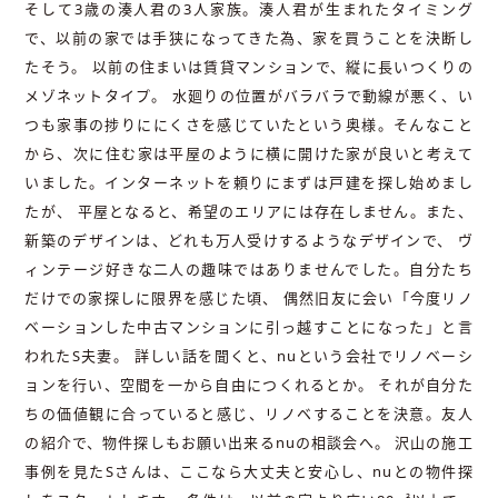
そして3歳の湊人君の3人家族。湊人君が生まれたタイミング
で、以前の家では手狭になってきた為、家を買うことを決断し
たそう。 以前の住まいは賃貸マンションで、縦に長いつくりの
メゾネットタイプ。 水廻りの位置がバラバラで動線が悪く、い
つも家事の捗りににくさを感じていたという奥様。そんなこと
から、次に住む家は平屋のように横に開けた家が良いと考えて
いました。インターネットを頼りにまずは戸建を探し始めまし
たが、 平屋となると、希望のエリアには存在しません。また、
新築のデザインは、どれも万人受けするようなデザインで、 ヴ
ィンテージ好きな二人の趣味ではありませんでした。自分たち
だけでの家探しに限界を感じた頃、 偶然旧友に会い「今度リノ
ベーションした中古マンションに引っ越すことになった」と言
われたS夫妻。 詳しい話を聞くと、nuという会社でリノベーシ
ョンを行い、空間を一から自由につくれるとか。 それが自分た
ちの価値観に合っていると感じ、リノベすることを決意。友人
の紹介で、物件探しもお願い出来るnuの相談会へ。 沢山の施工
事例を見たSさんは、ここなら大丈夫と安心し、nuとの物件探