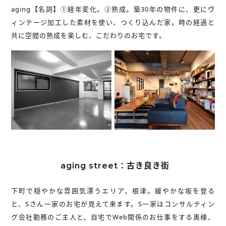
aging【名詞】①経年変化。②熟成。築30年の物件に、更にヴ
ィンテージ加工した素材を使い、つくり込んだ家。時の経過と
共に空間の熟成を楽しむ、こだわりのお宅です。
aging street：古き良き街
下町で穏やかな雰囲気漂うエリア、根津。緩やかな坂を登る
と、Sさん一家のお宅が見えて来ます。S一家はコンサルティン
グ会社勤務のご主人と、自宅でWeb関係のお仕事をする奥様、