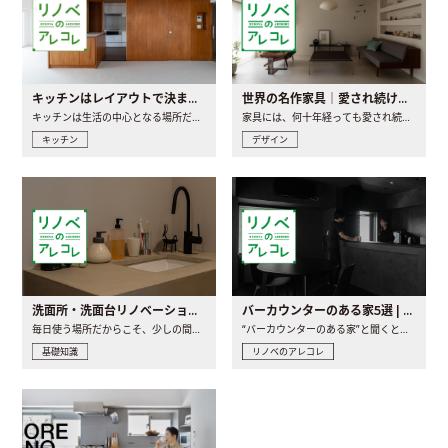
キッチンはレイアウトで決まる。後悔しないための考え方と選び方
世界の名作家具｜愛され続ける理由と一生モノとの出会い方
キッチンは生活の中心となる場所だからこそ、家の中のどこに置..
家具には、何十年経っても愛され続ける「名作」と呼ばれるもの..
キッチン
デザイン
洗面所・洗面台リノベーションの事例と間取りアイデア
バーカウンターのある家5選 | 日常に馴染む“距離の近い”キッチンとは
毎日使う場所だからこそ、少しの間取りの工夫や素材の選び方で..
“バーカウンターのある家”と聞くと、少し特別な、大人のための..
基礎知識
リノベのアレコレ