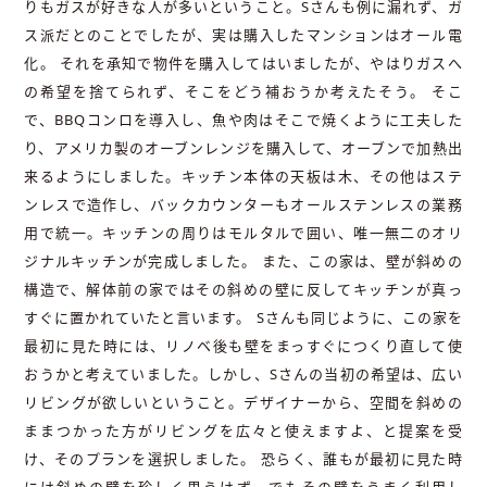
りもガスが好きな人が多いということ。Sさんも例に漏れず、ガ
ス派だとのことでしたが、実は購入したマンションはオール電
化。 それを承知で物件を購入してはいましたが、やはりガスへ
の希望を捨てられず、そこをどう補おうか考えたそう。 そこ
で、BBQコンロを導入し、魚や肉はそこで焼くように工夫した
り、アメリカ製のオーブンレンジを購入して、オーブンで加熱出
来るようにしました。キッチン本体の天板は木、その他はステ
ンレスで造作し、バックカウンターもオールステンレスの業務
用で統一。キッチンの周りはモルタルで囲い、唯一無二のオリ
ジナルキッチンが完成しました。 また、この家は、壁が斜めの
構造で、解体前の家ではその斜めの壁に反してキッチンが真っ
すぐに置かれていたと言います。 Sさんも同じように、この家を
最初に見た時には、リノベ後も壁をまっすぐにつくり直して使
おうかと考えていました。しかし、Sさんの当初の希望は、広い
リビングが欲しいということ。デザイナーから、空間を斜めの
ままつかった方がリビングを広々と使えますよ、と提案を受
け、そのプランを選択しました。 恐らく、誰もが最初に見た時