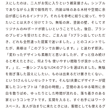
スにしたのは、二人がお気に入りという雑貨屋さん。シンプル
でありながら上質で個性的で、内装は味のある木材や空間に余
白が感じられるインテリア。それらを参考に絞りに絞って、やり
たいことは大きく分けて３つ。無垢の床、塗装の壁、そしてオ
リジナルのAVボードが欲しいということでした。後日、プラン
のプレゼンを受けたときに、ご主人は「3プラン出していただ
き、どれも全然違った提案で迷いました。」とのコメントでし
たが、奥様は「このプランでお願いします。」と迷わず即決。
「変わったデザインも素敵だと思いましたが、ずっと住み続け
ると考えたときに、何よりも 使いやすい間取りが良かったんで
す。」と、一番シンプルな1LDKのプランを選ばれました。無駄
を削ぎ落した設えにしたい、ものは出来るだけ置きたくない、
というIさんらしいセレクトです。そんなI夫妻にデザイナーが提
案したコンセプトは「余白の時間」。空間のあらゆる場所に余
白を散りばめ、ゆったりとした時間が流れる、落ち着きのある
家というコンセプトです。玄関を入ると、すぐ右手にはワーク
スペース。友人が泊まりに来たときには、客間としても使えるグ