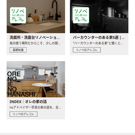
洗面所・洗面台リノベーションの事例と間取りアイデア
バーカウンターのある家5選 | 日常に馴染む“距離の近い”キッチンとは
毎日使う場所だからこそ、少しの間取りの工夫や素材の選び方で..
“バーカウンターのある家”と聞くと、少し特別な、大人のための..
基礎知識
リノベのアレコレ
INDEX｜オレの家の話
nuアドバイザー早見の家の話を、全4話でお届け。リノベーションを..
リノベのアレコレ