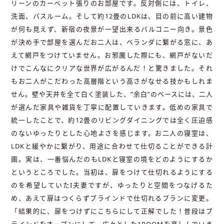
リーンのカーペット張りのお部屋です。反対側には、トイレ、
洗面、バスルーム。そして約12畳のLDKは、目の前に高い建物
が何も見えず、新宿の夜景が一望出来るバルコニー向き。景色
が決め手で部屋を選んだお二人は、ベランダに繋がる窓に、あ
えて網戸をつけていません。お邪魔した際にも、網戸がないだ
けでこんなにクリアな世界が広がるんだ！と驚きました。それ
もお二人がこだわった高層階という高さがなせる技かもしれま
せん。壁や天井を全て白く塗装した、”余白”のベースには、二人
が選んだ家具や雑貨を丁寧に配置していきます。低めの家具で
統一したことで、約12畳のリビングダイニングでは全く圧迫感
のないゆったりとした心地よさを感じます。お二人の寝室は、
LDKと緩やかに繋がり、用途に合わせて仕切ることができる計
画。実は、一番悩んだのもLDKと寝室の境をどのようにするか
というところでした。当初は、扉をつけて仕切れるようにする
のを希望していたI夫妻ですが、ゆったりと空間をつなげるた
め、あえて扉はつくらずブラインドで仕切れるプランに変更。
「結果的に、扉をつけずにこちらにして正解でした！普段はブ