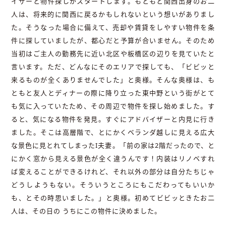
イザーと物件探しがスタートします。もともと関西出身のお二
人は、将来的に関西に戻るかもしれないという想いがありまし
た。そうなった場合に備えて、売却や賃貸をしやすい物件を条
件に探していましたが、都心だと予算が合いません。そのため
当初はご主人の勤務先に近い北区や板橋区の辺りを見ていたと
言います。ただ、どんなにそのエリアで探しても、「ビビッと
来るものが全くありませんでした」と奥様。そんな奥様は、も
ともと友人とディナーの際に降り立った東中野という街がとて
も気に入っていたため、その周辺で物件を探し始めました。す
ると、気になる物件を発見。すぐにアドバイザーと内見に行き
ました。そこは高層階で、とにかくベランダ越しに見える広大
な景色に見とれてしまったI夫妻。「前の家は2階だったので、と
にかく窓から見える景色が全く違うんです！内装はリノベすれ
ば変えることができるけれど、それ以外の部分は自分たちじゃ
どうしようもない。そういうところにもこだわってもいいか
も、とその時思いました。」と奥様。初めてビビッときたお二
人は、その日の うちにこの物件に決めました。