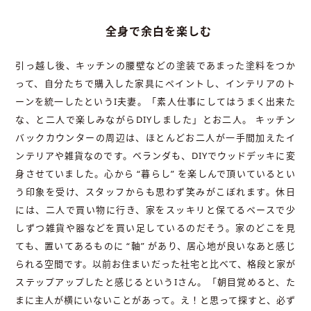
全身で余白を楽しむ
引っ越し後、キッチンの腰壁などの塗装であまった塗料をつか
って、自分たちで購入した家具にペイントし、インテリアのト
ーンを統一したというI夫妻。「素人仕事にしてはうまく出来た
な、と二人で楽しみながらDIYしました」とお二人。 キッチン
バックカウンターの周辺は、ほとんどお二人が一手間加えたイ
ンテリアや雑貨なのです。ベランダも、DIYでウッドデッキに変
身させていました。心から “暮らし” を楽しんで頂いているとい
う印象を受け、スタッフからも思わず笑みがこぼれます。休日
には、二人で買い物に行き、家をスッキリと保てるペースで少
しずつ雑貨や器などを買い足しているのだそう。家のどこを見
ても、置いてあるものに “軸” があり、居心地が良いなあと感じ
られる空間です。以前お住まいだった社宅と比べて、格段と家が
ステップアップしたと感じるというIさん。「朝目覚めると、た
まに主人が横にいないことがあって。え！と思って探すと、必ず