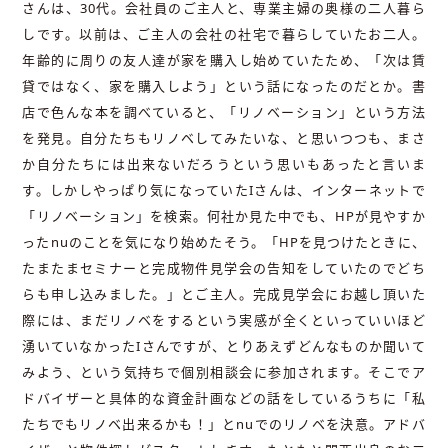
さんは、30代。会社員のご主人と、専業主婦の奥様の二人暮ら
しです。以前は、ご主人の会社の社宅で暮らしていたお二人。
年齢的に周りの友人達が家を購入し始めていたため、「次は賃
貸ではなく、家を購入しよう」という話になったのだとか。書
店で色んな本を調べていると、「リノベーション」という方法
を発見。自分たちもリノベしてみたいな、と思いつつも、まさ
か自分たちには出来ないだろうという思いもあったと言いま
す。しかしやっぱり気になっていたIさんは、インターネットで
「リノベーション」を検索。何社か見た中でも、HPが見やすか
ったnuのことを気になり始めたそう。「HPを見つけたときに、
たまたまセミナーと完成物件見学会の告知をしていたのでどち
らも申し込みました。」とご主人。完成見学会にお越し頂いた
際には、まだリノベをするという実感が全くといっていいほど
湧いていなかったIさんですが、とりあえずどんなものか聞いて
みよう、という気持ちで個別相談会に参加されます。そこでア
ドバイザーと具体的な資金計画などの話をしているうちに「私
たちでもリノベ出来るかも！」とnuでのリノベを決意。アドバ