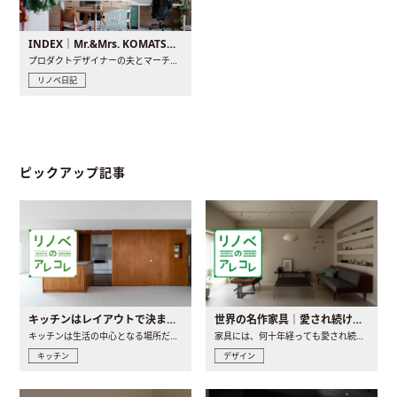
INDEX｜Mr.&Mrs. KOMATSU renovation diary
プロダクトデザイナーの夫とマーチャンダイザーの妻が、夫婦で..
リノベ日記
ピックアップ記事
キッチンはレイアウトで決まる。後悔しないための考え方と選び方
世界の名作家具｜愛され続ける理由と一生モノとの出会い方
キッチンは生活の中心となる場所だからこそ、家の中のどこに置..
家具には、何十年経っても愛され続ける「名作」と呼ばれるもの..
キッチン
デザイン