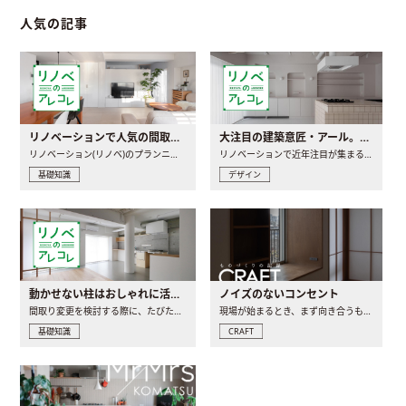
人気の記事
リノベーションで人気の間取りとは？トレンドの間取りと実例を徹底解説
大注目の建築意匠・アール。人気の理由と空間に取り入れるポイント
リノベーション(リノベ)のプランニングで一番最初に決めるのは..
リノベーションで近年注目が集まる建築意匠の一つであるアール..
基礎知識
デザイン
動かせない柱はおしゃれに活用！柱を魅せるリノベーション(リノベ)4選
ノイズのないコンセント
間取り変更を検討する際に、たびたび皆さんの頭を悩ませる動か..
現場が始まるとき、まず向き合うものの一つがコンセントです..
基礎知識
CRAFT