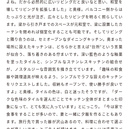
よね。だから必然的に広いリビングだと良いなと思い、和室を
壊してリビングを拡張しました」と奥様。バルコニー側からは
たっぷりと光が注ぎ、広々としたリビングを明るく照らしてい
ます。梁から引き戸までのスペースが元和室で、梁に設置したカ
ーテンを閉めれば個室化することも可能です。そしてリビング
と隣り合うのは、セミオープンなダイニングキッチン。奥まった
場所に設えたキッチンは、どちらかと言えば“台所”という言葉
が似合う、落ち着きのある佇まいです。深い藍色のような釉薬
を塗ったタイルと、シンプルなステンレスキッチンの組合せ
が、ノスタルジーな雰囲気を掻き立てています。「趣味の和食
器や調理道具が映えるよう、シンプルでラフな設えのキッチン
をリクエストしました。収納もオープンで、使い勝手が良いで
すよ」と奥様。タイルの色は、白と迷ったそうですが、「ダー
クな色味のタイルを選んだことでキッチン全体がまとまった印
象になって、とても気に入っています」とにっこり。「今は家で
食事をすることが多いので、妻と一緒に夕飯を作ることもあり
ます。旅行先で買った器が沢山あるので、料理に合わせて選ぶ
のが楽しいです」とご主人が続けます。キッチンには洗面スペ