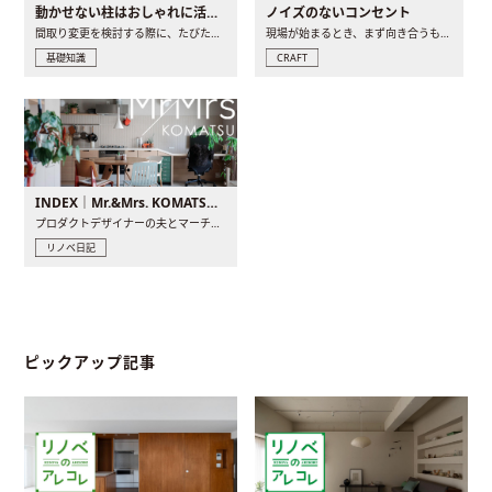
動かせない柱はおしゃれに活用！柱を魅せるリノベーション(リノベ)4選
ノイズのないコンセント
間取り変更を検討する際に、たびたび皆さんの頭を悩ませる動か..
現場が始まるとき、まず向き合うものの一つがコンセントです..
基礎知識
CRAFT
INDEX｜Mr.&Mrs. KOMATSU renovation diary
プロダクトデザイナーの夫とマーチャンダイザーの妻が、夫婦で..
リノベ日記
ピックアップ記事