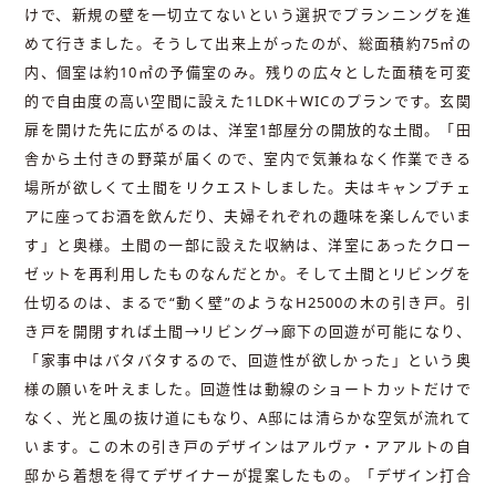
けで、新規の壁を一切立てないという選択でプランニングを進
めて行きました。そうして出来上がったのが、総面積約75㎡の
内、個室は約10㎡の予備室のみ。残りの広々とした面積を可変
的で自由度の高い空間に設えた1LDK＋WICのプランです。玄関
扉を開けた先に広がるのは、洋室1部屋分の開放的な土間。「田
舎から土付きの野菜が届くので、室内で気兼ねなく作業できる
場所が欲しくて土間をリクエストしました。夫はキャンプチェ
アに座ってお酒を飲んだり、夫婦それぞれの趣味を楽しんでいま
す」と奥様。土間の一部に設えた収納は、洋室にあったクロー
ゼットを再利用したものなんだとか。そして土間とリビングを
仕切るのは、まるで“動く壁”のようなH2500の木の引き戸。引
き戸を開閉すれば土間→リビング→廊下の回遊が可能になり、
「家事中はバタバタするので、回遊性が欲しかった」という奥
様の願いを叶えました。回遊性は動線のショートカットだけで
なく、光と風の抜け道にもなり、A邸には清らかな空気が流れて
います。この木の引き戸のデザインはアルヴァ・アアルトの自
邸から着想を得てデザイナーが提案したもの。「デザイン打合