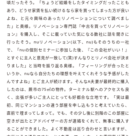
頃だったそう。「ちょうど結婚をしたタイミングだったことも
あり、どうせ家賃を払い続けるなら家を買ってしまった方が良い
よね、と元々興味のあったリノベーションについて調べまし
た」と奥様。リノベーション専門誌『中古を買ってリノベーシ
ョン』を購入し、そこに載っていた気になる数社に話を聞きに
行ったそう。nuリノベーション(以下、nu)もそのうちの一社
で、「nuの個別セミナーに参加した後、『この会社がいい！』
とすぐに主人と意見が一致して(笑)すんなりとリノベ会社が決ま
りました」と当時を振り返る奥様。「フィーリングが合ったと
いうか、nuなら自分たちの理想を叶えてくれそうな予感がした
んですよね」とご主人が続けます。そんなA夫妻が最終的に購入
したのは、蕨市の75㎡の物件。ターミナル駅へのアクセスも良
く、出張が多いご主人にとっても好都合な立地です。「実は最
初、同じマンションの違う部屋を申し込もうと考えていたら、
直前で埋まってしまって。でも、その少し後に別階のこの部屋に
空きが出たとアドバイザーの方が連絡をくれて、無事に購入す
ることができました。よく不動産は巡り合わせと言いますが、