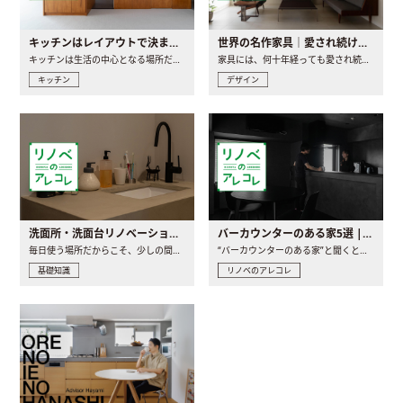
キッチンはレイアウトで決まる。後悔しないための考え方と選び方
世界の名作家具｜愛され続ける理由と一生モノとの出会い方
キッチンは生活の中心となる場所だからこそ、家の中のどこに置..
家具には、何十年経っても愛され続ける「名作」と呼ばれるもの..
キッチン
デザイン
洗面所・洗面台リノベーションの事例と間取りアイデア
バーカウンターのある家5選 | 日常に馴染む“距離の近い”キッチンとは
毎日使う場所だからこそ、少しの間取りの工夫や素材の選び方で..
“バーカウンターのある家”と聞くと、少し特別な、大人のための..
基礎知識
リノベのアレコレ