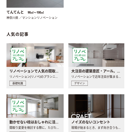
てんてんと
90㎡〜100㎡
神奈川県 ／マンションリノベーション
人気の記事
リノベーションで人気の間取りとは？トレンドの間取りと実例を徹底解説
大注目の建築意匠・アール。人気の理由と空間に取り入れるポイント
リノベーション(リノベ)のプランニングで一番最初に決めるのは..
リノベーションで近年注目が集まる建築意匠の一つであるアール..
基礎知識
デザイン
動かせない柱はおしゃれに活用！柱を魅せるリノベーション(リノベ)4選
ノイズのないコンセント
間取り変更を検討する際に、たびたび皆さんの頭を悩ませる動か..
現場が始まるとき、まず向き合うものの一つがコンセントです..