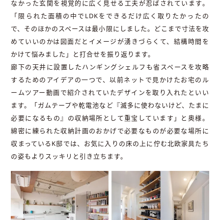
なかった玄関を視覚的に広く見せる工夫が忍ばされています。
「限られた面積の中でLDKをできるだけ広く取りたかったの
で、そのほかのスペースは最小限にしました。どこまで寸法を攻
めていいのかは図面だとイメージが湧きづらくて、結構時間を
かけて悩みました」と打合せを振り返ります。
廊下の天井に設置したハンギングシェルフも省スペースを攻略
するためのアイデアの一つで、以前ネットで見かけたお宅のル
ームツアー動画で紹介されていたデザインを取り入れたといい
ます。「ガムテープや乾電池など『滅多に使わないけど、たまに
必要になるもの』の収納場所として重宝しています」と奥様。
綿密に練られた収納計画のおかげで必要なものが必要な場所に
収まっているK邸では、お気に入りの床の上に佇む北欧家具たち
の姿もよりスッキリと引き立ちます。