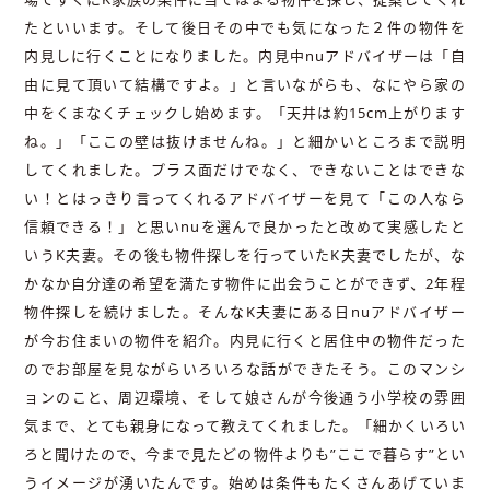
たといいます。そして後日その中でも気になった２件の物件を
内見しに行くことになりました。内見中nuアドバイザーは「自
由に見て頂いて結構ですよ。」と言いながらも、なにやら家の
中をくまなくチェックし始めます。「天井は約15cm上がります
ね。」「ここの壁は抜けませんね。」と細かいところまで説明
してくれました。プラス面だけでなく、できないことはできな
い！とはっきり言ってくれるアドバイザーを見て「この人なら
信頼できる！」と思いnuを選んで良かったと改めて実感したと
いうK夫妻。その後も物件探しを行っていたK夫妻でしたが、な
かなか自分達の希望を満たす物件に出会うことができず、2年程
物件探しを続けました。そんなK夫妻にある日nuアドバイザー
が今お住まいの物件を紹介。内見に行くと居住中の物件だった
のでお部屋を見ながらいろいろな話ができたそう。このマンシ
ョンのこと、周辺環境、そして娘さんが今後通う小学校の雰囲
気まで、とても親身になって教えてくれました。「細かくいろい
ろと聞けたので、今まで見たどの物件よりも”ここで暮らす”とい
うイメージが湧いたんです。始めは条件もたくさんあげていま