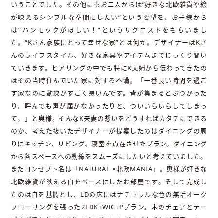
いうことでした。その他にもお二人からは”好きな北欧雑貨や絵
が映えるシンプルな空間にしたい”という要望を、お子様から
は“ハンモックがほしい！”というリクエストをもらいまし
た。“Kさん家族にとって幸せな家”とは何か。デザイナーはKさ
んのライフスタイル、好きな家具やアイテムまでじっくり聞い
ていきます。ヒアリングの中でも特にK夫婦から伝わってきたの
はその当時住んでいた家に対する不満。「一番長い時間を過ご
す家なのに動線がすごく悪いんです。皆が集まるとぶつかった
り、呼んでも声が届かなかったりと、ついいらいらしてしまっ
て。」と奥様。そんなK夫妻の想いをどうすればカタチにできる
のか、考えた抜いたデザイナーが提案したのはダイニングの周
りにキッチン、リビング、寝室を点在させたプラン。ダイニング
から各スペースへの動線をスムーズにしたいと考えていました。
またコンセプト名は「NATURAL ×北欧MANIA」。奥様が好きな
北欧雑貨が映える白をベースにしたお部屋です。そして完成し
たのは白を基調とし、LDの床にはナチュラルな色の無垢オーク
フローリングを張った2LDK+WIC+Pプラン。木のチェアとテー