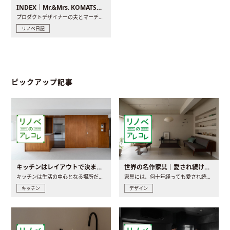
INDEX｜Mr.&Mrs. KOMATSU renovation diary
プロダクトデザイナーの夫とマーチャンダイザーの妻が、夫婦で..
リノベ日記
ピックアップ記事
キッチンはレイアウトで決まる。後悔しないための考え方と選び方
世界の名作家具｜愛され続ける理由と一生モノとの出会い方
キッチンは生活の中心となる場所だからこそ、家の中のどこに置..
家具には、何十年経っても愛され続ける「名作」と呼ばれるもの..
キッチン
デザイン