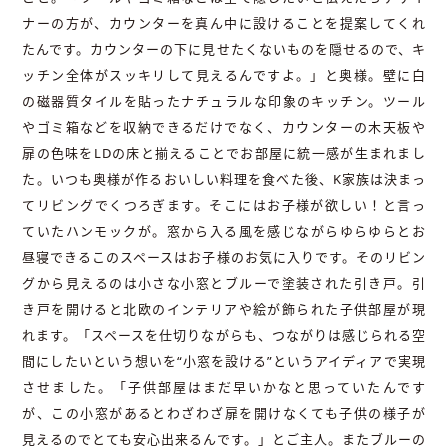
ナーの方が、カウンターを真ん中に設けることを提案してくれ
たんです。カウンターの下に見せたくないものを隠せるので、キ
ッチン全体がスッキリして見えるんですよ。」と奥様。壁に白
の磁器質タイルを貼ったナチュラルな印象のキッチン。ツール
やゴミ箱などを収納できるだけでなく、カウンターの木天板や
扉の色味をLDの床と揃えることでお部屋に統一感が生まれまし
た。いつも奥様が作るおいしい料理を食べた後、K家族は決まっ
てリビングでくつろぎます。そこにはお子様が欲しい！と言っ
ていたハンモックが。窓から入る風を感じながらゆらゆらとお
昼寝できるこのスペースはお子様のお気に入りです。そのリビン
グから見えるのは小さな小窓とブルーで塗装された引き戸。引
き戸を開けると北欧のインテリアや絵が飾られた子供部屋が現
れます。「スペースを仕切りながらも、つながりは感じられる空
間にしたいという想いを“小窓を設ける”というアイディアで実現
させました。「子供部屋はまだ早いかなと思っていたんです
が、この小窓があるとわざわざ扉を開けなくても子供の様子が
見えるのでとても安心出来るんです。」とご主人。またブルーの