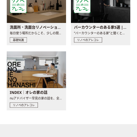
洗面所・洗面台リノベーションの事例と間取りアイデア
バーカウンターのある家5選 | 日常に馴染む“距離の近い”キッチンとは
毎日使う場所だからこそ、少しの間取りの工夫や素材の選び方で..
“バーカウンターのある家”と聞くと、少し特別な、大人のための..
基礎知識
リノベのアレコレ
INDEX｜オレの家の話
nuアドバイザー早見の家の話を、全4話でお届け。リノベーションを..
リノベのアレコレ