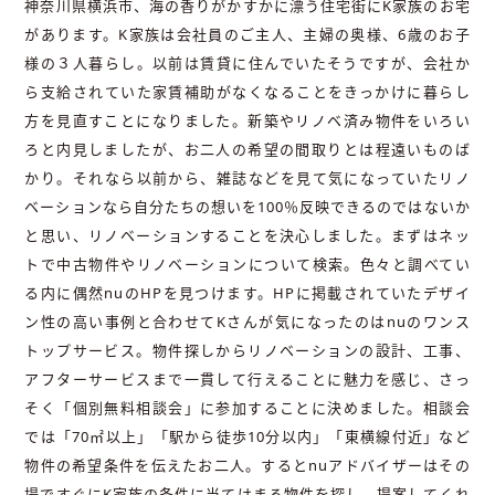
神奈川県横浜市、海の香りがかすかに漂う住宅街にK家族のお宅
があります。K家族は会社員のご主人、主婦の奥様、6歳のお子
様の３人暮らし。以前は賃貸に住んでいたそうですが、会社か
ら支給されていた家賃補助がなくなることをきっかけに暮らし
方を見直すことになりました。新築やリノベ済み物件をいろい
ろと内見しましたが、お二人の希望の間取りとは程遠いものば
かり。それなら以前から、雑誌などを見て気になっていたリノ
ベーションなら自分たちの想いを100％反映できるのではないか
と思い、リノベーションすることを決心しました。まずはネッ
トで中古物件やリノベーションについて検索。色々と調べてい
る内に偶然nuのHPを見つけます。HPに掲載されていたデザイ
ン性の高い事例と合わせてKさんが気になったのはnuのワンス
トップサービス。物件探しからリノベーションの設計、工事、
アフターサービスまで一貫して行えることに魅力を感じ、さっ
そく「個別無料相談会」に参加することに決めました。相談会
では「70㎡以上」「駅から徒歩10分以内」「東横線付近」など
物件の希望条件を伝えたお二人。するとnuアドバイザーはその
場ですぐにK家族の条件に当てはまる物件を探し、提案してくれ