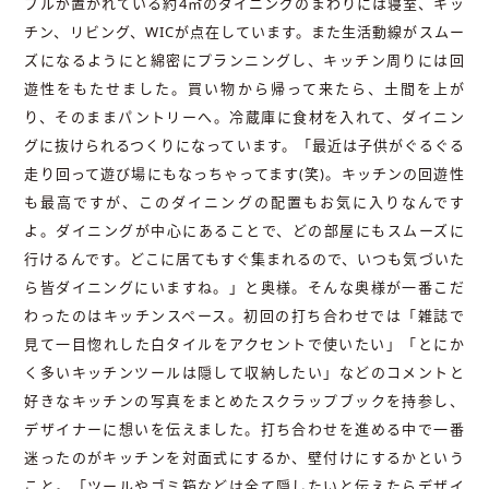
ブルが置かれている約4㎡のダイニングのまわりには寝室、キッ
チン、リビング、WICが点在しています。また生活動線がスムー
ズになるようにと綿密にプランニングし、キッチン周りには回
遊性をもたせました。買い物から帰って来たら、土間を上が
り、そのままパントリーへ。冷蔵庫に食材を入れて、ダイニン
グに抜けられるつくりになっています。「最近は子供がぐるぐる
走り回って遊び場にもなっちゃってます(笑)。キッチンの回遊性
も最高ですが、このダイニングの配置もお気に入りなんです
よ。ダイニングが中心にあることで、どの部屋にもスムーズに
行けるんです。どこに居てもすぐ集まれるので、いつも気づいた
ら皆ダイニングにいますね。」と奥様。そんな奥様が一番こだ
わったのはキッチンスペース。初回の打ち合わせでは「雑誌で
見て一目惚れした白タイルをアクセントで使いたい」「とにか
く多いキッチンツールは隠して収納したい」などのコメントと
好きなキッチンの写真をまとめたスクラップブックを持参し、
デザイナーに想いを伝えました。打ち合わせを進める中で一番
迷ったのがキッチンを対面式にするか、壁付けにするかという
こと。「ツールやゴミ箱などは全て隠したいと伝えたらデザイ