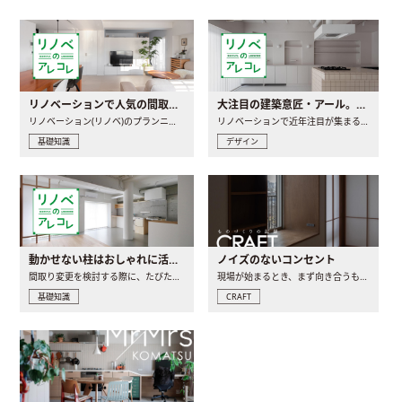
リノベーションで人気の間取りとは？トレンドの間取りと実例を徹底解説
大注目の建築意匠・アール。人気の理由と空間に取り入れるポイント
リノベーション(リノベ)のプランニングで一番最初に決めるのは..
リノベーションで近年注目が集まる建築意匠の一つであるアール..
基礎知識
デザイン
動かせない柱はおしゃれに活用！柱を魅せるリノベーション(リノベ)4選
ノイズのないコンセント
間取り変更を検討する際に、たびたび皆さんの頭を悩ませる動か..
現場が始まるとき、まず向き合うものの一つがコンセントです..
基礎知識
CRAFT