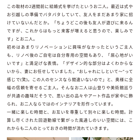
この取材の2週間前に結婚式を挙げたというお二人。最近は式や
お引越しの準備でバタバタしていて、友人をまだあまり家に招
けていないんだとか。「ちょうどこの後も友人が遊びに来るん
ですが、これからはもっと来客が増えると思うので、楽しみで
す」とお二人。
初めはあまりリノベーションに興味がなかったというご主人
も、リノベ後のご自宅は自分専用の空間もあり、「居心地がい
いです」と満足げな表情。「デザイン的な部分はよくわからな
いから、妻にお任せしていました。“おしゃれにしといて〜”って
感じで(笑)。この人のセンスなら間違いないので」と、奥様に全
幅の信頼を寄せるご主人。そんなお二人は山登りや美術館巡り
が共通の趣味だそうで、思い出の品々やアート作品が家中に飾
られ、お二人ならではのインテリアを形作っています。
一緒に楽しむ時間と、お互いを尊重して別々に楽しむ時間。計
算し尽くされた回遊動線で繋がった風通しのいい空間には、こ
れからも二人のとっておきの時間が流れていきます。