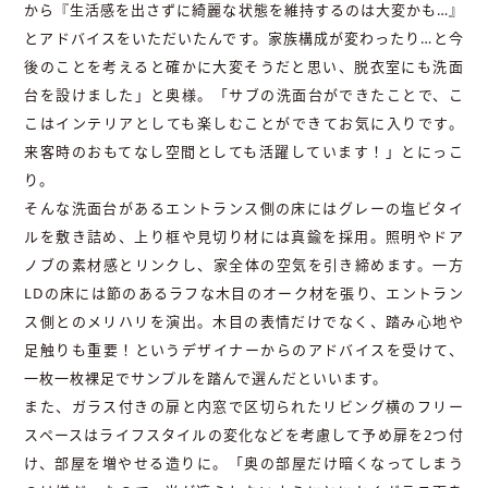
から『生活感を出さずに綺麗な状態を維持するのは大変かも…』
とアドバイスをいただいたんです。家族構成が変わったり…と今
後のことを考えると確かに大変そうだと思い、脱衣室にも洗面
台を設けました」と奥様。「サブの洗面台ができたことで、こ
こはインテリアとしても楽しむことができてお気に入りです。
来客時のおもてなし空間としても活躍しています！」とにっこ
り。
そんな洗面台があるエントランス側の床にはグレーの塩ビタイ
ルを敷き詰め、上り框や見切り材には真鍮を採用。照明やドア
ノブの素材感とリンクし、家全体の空気を引き締めます。一方
LDの床には節のあるラフな木目のオーク材を張り、エントラン
ス側とのメリハリを演出。木目の表情だけでなく、踏み心地や
足触りも重要！というデザイナーからのアドバイスを受けて、
一枚一枚裸足でサンプルを踏んで選んだといいます。
また、ガラス付きの扉と内窓で区切られたリビング横のフリー
スペースはライフスタイルの変化などを考慮して予め扉を2つ付
け、部屋を増やせる造りに。「奥の部屋だけ暗くなってしまう