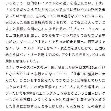
いるという一般的なレイアウトとの違いを感じたといいます。
「どうせだったら自分たちにとって本当に使いやすい空間を追
求したいと思って、思い切ってこの回遊的なプランにしました。
家に入った瞬間に開放感を感じられて、とても気に入っていま
す」と奥様。玄関の左右にはそれぞれご主人のワークスペース
と土間収納を配置し、どちらもオープンな造りでありながら壁
で絶妙にゾーニングすることで整った印象を演出。廊下だけで
なく、ワークスペースからはWIC・脱衣室を通り抜けて、土間収
納からはパントリーを抜けてLDKにアクセスできるという3つの
動線を確保しました。
また、ワークスペースの左手側に配置した寝室は床を25cm上げ
た小上がりのような設えになっていて、「仕事中に腰掛けて休
んだり、ゴロンと本を読んだりできるようにと提案していただ
いたんですが、これが大正解で」とご主人。釣りが趣味で、ル
アーだけでも200個以上コレクションがあるというご主人は、ケ
ースの中を整理したり古くなった釣り針を付け替えたりと細々
した作業に没頭することもしばしば。そんな時に、この高すぎ