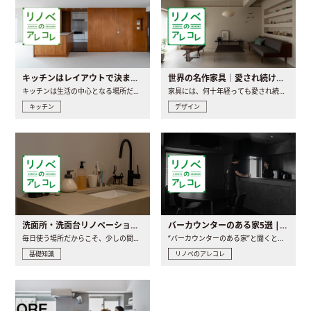
キッチンはレイアウトで決まる。後悔しないための考え方と選び方
世界の名作家具｜愛され続ける理由と一生モノとの出会い方
キッチンは生活の中心となる場所だからこそ、家の中のどこに置..
家具には、何十年経っても愛され続ける「名作」と呼ばれるもの..
キッチン
デザイン
洗面所・洗面台リノベーションの事例と間取りアイデア
バーカウンターのある家5選 | 日常に馴染む“距離の近い”キッチンとは
毎日使う場所だからこそ、少しの間取りの工夫や素材の選び方で..
“バーカウンターのある家”と聞くと、少し特別な、大人のための..
基礎知識
リノベのアレコレ