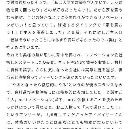
で対照的だったそうで、「私は大学で建築を学んでいて、元々建
物を見て回ったりするのが好きだったんです。だから家を買う
なら絶対、自分の好きなように空間作りができるリノベーショ
ンがいい！と思っていて。結婚するタイミングで『家を買お
う！』と主人を説得しました」と奥様。それに対しご主人は
「僕はそういったことにはあまり興味がなかったので…(笑)」と
控えめに笑います。
それでも奥様の熱い思いに背中を押され、リノベーション会社
探しをスタートしたO夫妻。ネットやSNSで情報を収集し、数社
に資料を請求。さらに気になった会社には実際に足を運び、担
当者と直接会ってフィーリングを確かめていったといいます。
「“やるとなったら徹底的にやる”というのが僕のスタンスなの
で、会社選びや物件探しには積極的に参加しました」と話すご
主人。nuリノベーション(以下、nu)に依頼することを決めたき
っかけについて尋ねると、お二人揃って「人で選びました！」
というアンサーが。「担当してくださったアドバイザーさん
は、体格のいい見た目とは裏腹にとても物腰が柔らかい方で