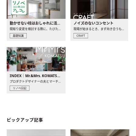
動かせない柱はおしゃれに活用！柱を魅せるリノベーション(リノベ)4選
ノイズのないコンセント
間取り変更を検討する際に、たびたび皆さんの頭を悩ませる動か..
現場が始まるとき、まず向き合うものの一つがコンセントです..
基礎知識
CRAFT
INDEX｜Mr.&Mrs. KOMATSU renovation diary
プロダクトデザイナーの夫とマーチャンダイザーの妻が、夫婦で..
リノベ日記
ピックアップ記事