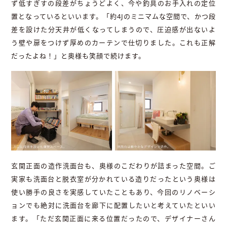
ず低すぎすの段差がちょうどよく、今や釣具のお手入れの定位
置となっているといいます。「約4Jのミニマムな空間で、かつ段
差を設けた分天井が低くなってしまうので、圧迫感が出ないよ
う壁や扉をつけず厚めのカーテンで仕切りました。これも正解
だったよね！」と奥様も笑顔で続けます。
玄関正面の造作洗面台も、奥様のこだわりが詰まった空間。ご
実家も洗面台と脱衣室が分かれている造りだったという奥様は
使い勝手の良さを実感していたこともあり、今回のリノベーシ
ョンでも絶対に洗面台を廊下に配置したいと考えていたといい
ます。「ただ玄関正面に来る位置だったので、デザイナーさん