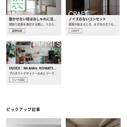
動かせない柱はおしゃれに活用！柱を魅せるリノベーション(リノベ)4選
ノイズのないコンセント
間取り変更を検討する際に、たびたび皆さんの頭を悩ませる動か..
現場が始まるとき、まず向き合うものの一つがコンセントです..
基礎知識
CRAFT
INDEX｜Mr.&Mrs. KOMATSU renovation diary
プロダクトデザイナーの夫とマーチャンダイザーの妻が、夫婦で..
リノベ日記
ピックアップ記事