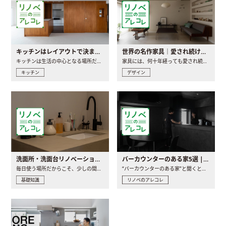
キッチンはレイアウトで決まる。後悔しないための考え方と選び方
世界の名作家具｜愛され続ける理由と一生モノとの出会い方
キッチンは生活の中心となる場所だからこそ、家の中のどこに置..
家具には、何十年経っても愛され続ける「名作」と呼ばれるもの..
キッチン
デザイン
洗面所・洗面台リノベーションの事例と間取りアイデア
バーカウンターのある家5選 | 日常に馴染む“距離の近い”キッチンとは
毎日使う場所だからこそ、少しの間取りの工夫や素材の選び方で..
“バーカウンターのある家”と聞くと、少し特別な、大人のための..
基礎知識
リノベのアレコレ