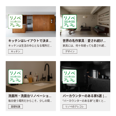
キッチンはレイアウトで決まる。後悔しないための考え方と選び方
世界の名作家具｜愛され続ける理由と一生モノとの出会い方
キッチンは生活の中心となる場所だからこそ、家の中のどこに置..
家具には、何十年経っても愛され続ける「名作」と呼ばれるもの..
キッチン
デザイン
洗面所・洗面台リノベーションの事例と間取りアイデア
バーカウンターのある家5選 | 日常に馴染む“距離の近い”キッチンとは
毎日使う場所だからこそ、少しの間取りの工夫や素材の選び方で..
“バーカウンターのある家”と聞くと、少し特別な、大人のための..
基礎知識
リノベのアレコレ