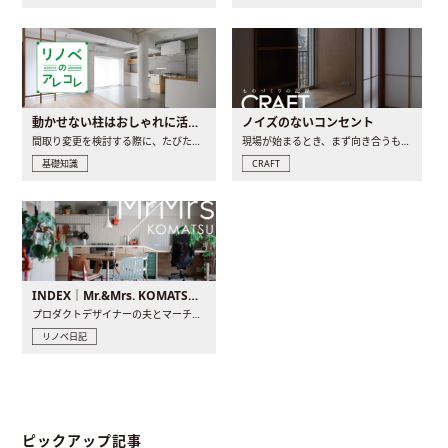
動かせない柱はおしゃれに活用！柱を魅せるリノベーション(リノベ)4選
ノイズのないコンセント
間取り変更を検討する際に、たびたび皆さんの頭を悩ませる動か..
現場が始まるとき、まず向き合うものの一つがコンセントです..
基礎知識
CRAFT
INDEX｜Mr.&Mrs. KOMATSU renovation diary
プロダクトデザイナーの夫とマーチャンダイザーの妻が、夫婦で..
リノベ日記
ピックアップ記事