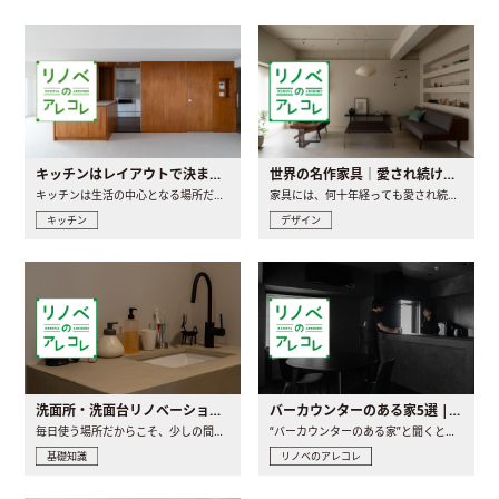
キッチンはレイアウトで決まる。後悔しないための考え方と選び方
世界の名作家具｜愛され続ける理由と一生モノとの出会い方
キッチンは生活の中心となる場所だからこそ、家の中のどこに置..
家具には、何十年経っても愛され続ける「名作」と呼ばれるもの..
キッチン
デザイン
洗面所・洗面台リノベーションの事例と間取りアイデア
バーカウンターのある家5選 | 日常に馴染む“距離の近い”キッチンとは
毎日使う場所だからこそ、少しの間取りの工夫や素材の選び方で..
“バーカウンターのある家”と聞くと、少し特別な、大人のための..
基礎知識
リノベのアレコレ