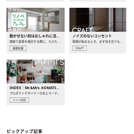
動かせない柱はおしゃれに活用！柱を魅せるリノベーション(リノベ)4選
ノイズのないコンセント
間取り変更を検討する際に、たびたび皆さんの頭を悩ませる動か..
現場が始まるとき、まず向き合うものの一つがコンセントです..
基礎知識
CRAFT
INDEX｜Mr.&Mrs. KOMATSU renovation diary
プロダクトデザイナーの夫とマーチャンダイザーの妻が、夫婦で..
リノベ日記
ピックアップ記事