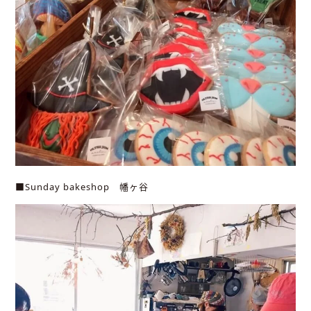
■Sunday bakeshop 幡ヶ谷