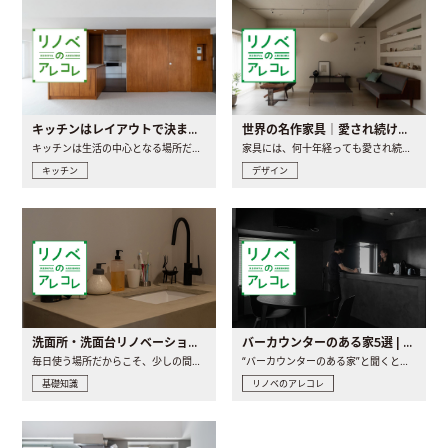
キッチンはレイアウトで決まる。後悔しないための考え方と選び方
世界の名作家具｜愛され続ける理由と一生モノとの出会い方
キッチンは生活の中心となる場所だからこそ、家の中のどこに置..
家具には、何十年経っても愛され続ける「名作」と呼ばれるもの..
キッチン
デザイン
洗面所・洗面台リノベーションの事例と間取りアイデア
バーカウンターのある家5選 | 日常に馴染む“距離の近い”キッチンとは
毎日使う場所だからこそ、少しの間取りの工夫や素材の選び方で..
“バーカウンターのある家”と聞くと、少し特別な、大人のための..
基礎知識
リノベのアレコレ