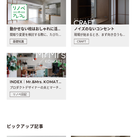
動かせない柱はおしゃれに活用！柱を魅せるリノベーション(リノベ)4選
ノイズのないコンセント
間取り変更を検討する際に、たびたび皆さんの頭を悩ませる動か..
現場が始まるとき、まず向き合うものの一つがコンセントです..
基礎知識
CRAFT
INDEX｜Mr.&Mrs. KOMATSU renovation diary
プロダクトデザイナーの夫とマーチャンダイザーの妻が、夫婦で..
リノベ日記
ピックアップ記事