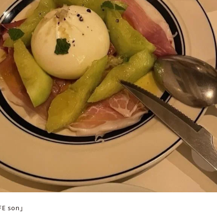
E son」