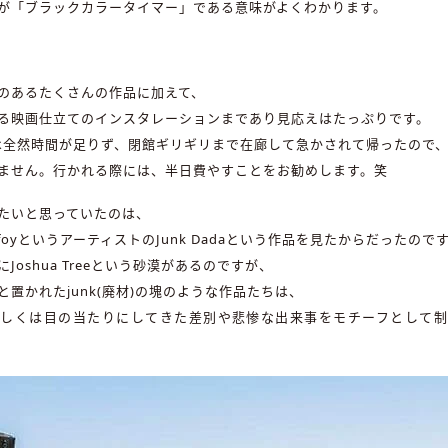
が「ブラックカラータイマー」である意味がよくわかります。
のあるたくさんの作品に加えて、
る映画仕立てのインスタレーションまであり見応えはたっぷりです。
では全然時間が足りず、閉館ギリギリまで在廊して急かされて帰ったので
ません。行かれる際には、半日費やすことをお勧めします。笑
たいと思っていたのは、
urifoyというアーティストのJunk Dadaという作品を見たからだったので
Joshua Treeという砂漠があるのですが、
置かれたjunk(廃材)の塊のような作品たちは、
もしくは目の当たりにしてきた差別や悲惨な出来事をモチーフとして制