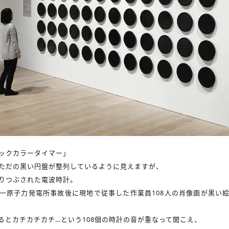
ックカラータイマー」
ただの黒い円盤が整列しているように見えますが、
りつぶされた電波時計。
一原子力発電所事故後に現地で従事した作業員108人の肖像画が黒い
るとカチカチカチ…という108個の時計の音が重なって聞こえ、