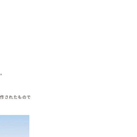
、
す。
作されたもので