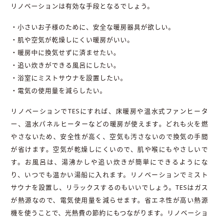
リノベーションは有効な手段となるでしょう。
・小さいお子様のために、安全な暖房器具が欲しい。
・肌や空気が乾燥しにくい暖房がいい。
・暖房中に換気せずに済ませたい。
・追い炊きができる風呂にしたい。
・浴室にミストサウナを設置したい。
・電気の使用量を減らしたい。
リノベーションで
TES
にすれば、床暖房や温水式ファンヒータ
ー、温水パネルヒーターなどの暖房が使えます。どれも火を燃
やさないため、安全性が高く、空気も汚さないので換気の手間
が省けます。空気が乾燥しにくいので、肌や喉にもやさしいで
す。お風呂は、湯沸かしや追い炊きが簡単にできるようにな
り、いつでも温かい湯船に入れます。リノベーションでミスト
サウナを設置し、リラックスするのもいいでしょう。
TES
はガス
が熱源なので、電気使用量を減らせます。省エネ性が高い熱源
機を使うことで、光熱費の節約にもつながります。リノベーショ