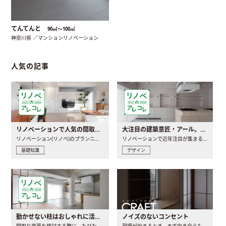
てんてんと
90㎡〜100㎡
神奈川県 ／マンションリノベーション
人気の記事
リノベーションで人気の間取りとは？トレンドの間取りと実例を徹底解説
大注目の建築意匠・アール。人気の理由と空間に取り入れるポイント
リノベーション(リノベ)のプランニングで一番最初に決めるのは..
リノベーションで近年注目が集まる建築意匠の一つであるアール..
基礎知識
デザイン
動かせない柱はおしゃれに活用！柱を魅せるリノベーション(リノベ)4選
ノイズのないコンセント