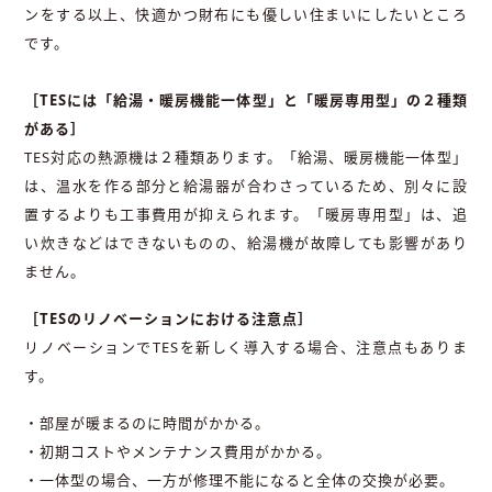
ンをする以上、快適かつ財布にも優しい住まいにしたいところ
です。
［TESには「給湯・暖房機能一体型」と「暖房専用型」の２種類
がある
］
TES
対応の熱源機は２種類あります。「給湯、暖房機能一体型」
は、温水を作る部分と給湯器が合わさっているため、別々に設
置するよりも工事費用が抑えられます。「暖房専用型」は、追
い炊きなどはできないものの、給湯機が故障しても影響があり
ません。
［
TES
のリノベーションにおける注意点］
リノベーションで
TES
を新しく導入する場合、注意点もありま
す。
・部屋が暖まるのに時間がかかる。
・初期コストやメンテナンス費用がかかる。
・一体型の場合、一方が修理不能になると全体の交換が必要。