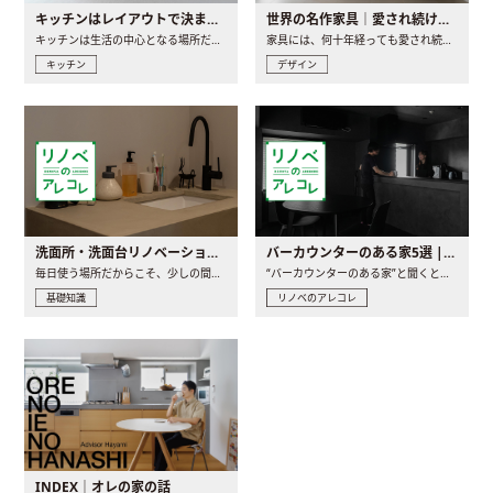
キッチンはレイアウトで決まる。後悔しないための考え方と選び方
世界の名作家具｜愛され続ける理由と一生モノとの出会い方
キッチンは生活の中心となる場所だからこそ、家の中のどこに置..
家具には、何十年経っても愛され続ける「名作」と呼ばれるもの..
キッチン
デザイン
洗面所・洗面台リノベーションの事例と間取りアイデア
バーカウンターのある家5選 | 日常に馴染む“距離の近い”キッチンとは
毎日使う場所だからこそ、少しの間取りの工夫や素材の選び方で..
“バーカウンターのある家”と聞くと、少し特別な、大人のための..
基礎知識
リノベのアレコレ
INDEX｜オレの家の話