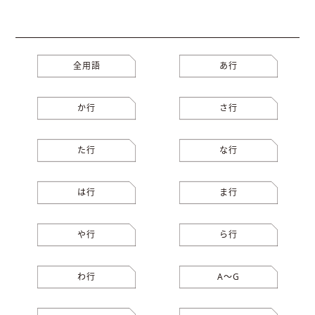
全用語
あ行
か行
さ行
た行
な行
は行
ま行
や行
ら行
わ行
A〜G