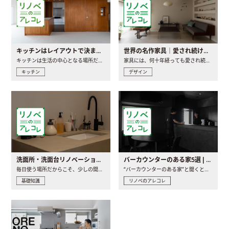
キッチンはレイアウトで決まる。後悔しないための考え方と選び方
世界の名作家具｜愛され続ける理由と一生モノとの出会い方
キッチンは生活の中心となる場所だからこそ、家の中のどこに置..
家具には、何十年経っても愛され続ける「名作」と呼ばれるもの..
キッチン
デザイン
洗面所・洗面台リノベーションの事例と間取りアイデア
バーカウンターのある家5選 | 日常に馴染む“距離の近い”キッチンとは
毎日使う場所だからこそ、少しの間取りの工夫や素材の選び方で..
“バーカウンターのある家”と聞くと、少し特別な、大人のための..
基礎知識
リノベのアレコレ