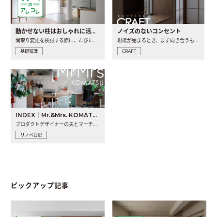
動かせない柱はおしゃれに活用！柱を魅せるリノベーション(リノベ)4選
ノイズのないコンセント
間取り変更を検討する際に、たびたび皆さんの頭を悩ませる動か..
現場が始まるとき、まず向き合うものの一つがコンセントです..
基礎知識
CRAFT
INDEX｜Mr.&Mrs. KOMATSU renovation diary
プロダクトデザイナーの夫とマーチャンダイザーの妻が、夫婦で..
リノベ日記
ピックアップ記事