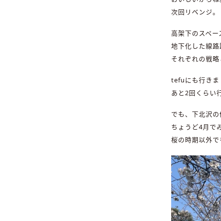
次回リベンジ。
高架下のスペー
地下化した線路
それぞれの戦略
tefuにも行
あと2回くらい
でも、下北沢の
ちょうど4月で
桜の時期以外で