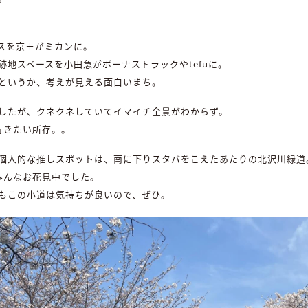
スを京王がミカンに。
跡地スペースを小田急がボーナストラックやtefuに。
というか、考えが見える面白いまち。
きましたが、クネクネしていてイマイチ全景がわからず。
行きたい所存。。
個人的な推しスポットは、南に下りスタバをこえたあたりの北沢川緑道
みんなお花見中でした。
もこの小道は気持ちが良いので、ぜひ。