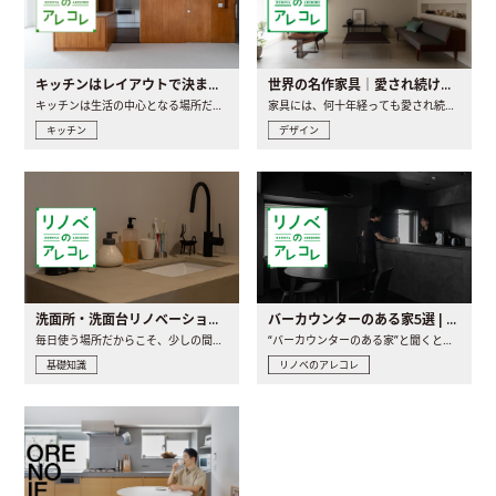
キッチンはレイアウトで決まる。後悔しないための考え方と選び方
世界の名作家具｜愛され続ける理由と一生モノとの出会い方
キッチンは生活の中心となる場所だからこそ、家の中のどこに置..
家具には、何十年経っても愛され続ける「名作」と呼ばれるもの..
キッチン
デザイン
洗面所・洗面台リノベーションの事例と間取りアイデア
バーカウンターのある家5選 | 日常に馴染む“距離の近い”キッチンとは
毎日使う場所だからこそ、少しの間取りの工夫や素材の選び方で..
“バーカウンターのある家”と聞くと、少し特別な、大人のための..
基礎知識
リノベのアレコレ