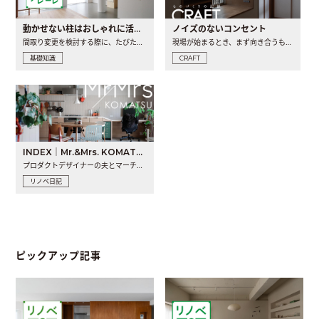
動かせない柱はおしゃれに活用！柱を魅せるリノベーション(リノベ)4選
ノイズのないコンセント
間取り変更を検討する際に、たびたび皆さんの頭を悩ませる動か..
現場が始まるとき、まず向き合うものの一つがコンセントです..
基礎知識
CRAFT
INDEX｜Mr.&Mrs. KOMATSU renovation diary
プロダクトデザイナーの夫とマーチャンダイザーの妻が、夫婦で..
リノベ日記
ピックアップ記事