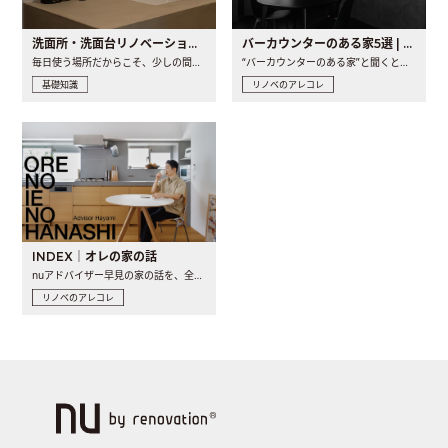
洗面所・洗面台リノベーションの事例と間取りアイデア
バーカウンターのある家5選 | 日常に馴染む“距離の近い”キッチンとは
毎日使う場所だからこそ、少しの間取りの工夫や素材の選び方で..
“バーカウンターのある家”と聞くと、少し特別な、大人のための..
基礎知識
リノベのアレコレ
INDEX｜オレの家の話
nuアドバイザー早見の家の話を、全4話でお届け。リノベーションを..
リノベのアレコレ