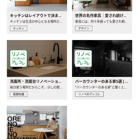
キッチンはレイアウトで決まる。後悔しないための考え方と選び方
世界の名作家具｜愛され続ける理由と一生モノとの出会い方
キッチンは生活の中心となる場所だからこそ、家の中のどこに置..
家具には、何十年経っても愛され続ける「名作」と呼ばれるもの..
キッチン
デザイン
洗面所・洗面台リノベーションの事例と間取りアイデア
バーカウンターのある家5選 | 日常に馴染む“距離の近い”キッチンとは
毎日使う場所だからこそ、少しの間取りの工夫や素材の選び方で..
“バーカウンターのある家”と聞くと、少し特別な、大人のための..
基礎知識
リノベのアレコレ