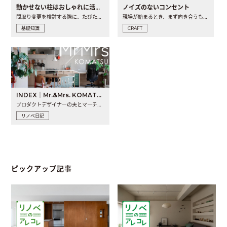
動かせない柱はおしゃれに活用！柱を魅せるリノベーション(リノベ)4選
ノイズのないコンセント
間取り変更を検討する際に、たびたび皆さんの頭を悩ませる動か..
現場が始まるとき、まず向き合うものの一つがコンセントです..
基礎知識
CRAFT
INDEX｜Mr.&Mrs. KOMATSU renovation diary
プロダクトデザイナーの夫とマーチャンダイザーの妻が、夫婦で..
リノベ日記
ピックアップ記事