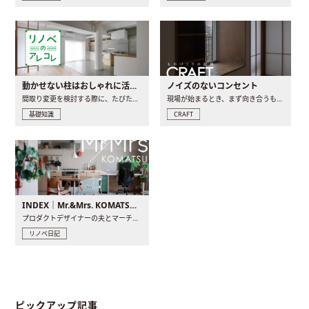
動かせない柱はおしゃれに活用！柱を魅せるリノベーション(リノベ)4選
ノイズのないコンセント
間取り変更を検討する際に、たびたび皆さんの頭を悩ませる動か..
現場が始まるとき、まず向き合うものの一つがコンセントです..
基礎知識
CRAFT
INDEX｜Mr.&Mrs. KOMATSU renovation diary
プロダクトデザイナーの夫とマーチャンダイザーの妻が、夫婦で..
リノベ日記
ピックアップ記事