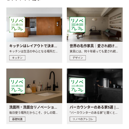
キッチンはレイアウトで決まる。後悔しないための考え方と選び方
世界の名作家具｜愛され続ける理由と一生モノとの出会い方
キッチンは生活の中心となる場所だからこそ、家の中のどこに置..
家具には、何十年経っても愛され続ける「名作」と呼ばれるもの..
キッチン
デザイン
洗面所・洗面台リノベーションの事例と間取りアイデア
バーカウンターのある家5選 | 日常に馴染む“距離の近い”キッチンとは
毎日使う場所だからこそ、少しの間取りの工夫や素材の選び方で..
“バーカウンターのある家”と聞くと、少し特別な、大人のための..
基礎知識
リノベのアレコレ