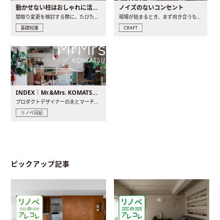
動かせない柱はおしゃれに活用！柱を魅せるリノベーション(リノベ)4選
ノイズのないコンセント
間取り変更を検討する際に、たびたび皆さんの頭を悩ませる動か..
現場が始まるとき、まず向き合うものの一つがコンセントです..
基礎知識
CRAFT
INDEX｜Mr.&Mrs. KOMATSU renovation diary
プロダクトデザイナーの夫とマーチャンダイザーの妻が、夫婦で..
リノベ日記
ピックアップ記事