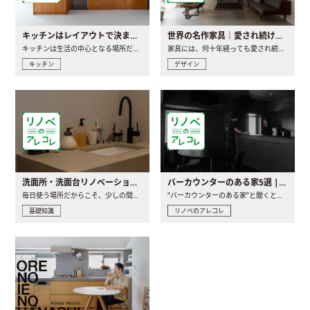
キッチンはレイアウトで決まる。後悔しないための考え方と選び方
世界の名作家具｜愛され続ける理由と一生モノとの出会い方
キッチンは生活の中心となる場所だからこそ、家の中のどこに置..
家具には、何十年経っても愛され続ける「名作」と呼ばれるもの..
キッチン
デザイン
洗面所・洗面台リノベーションの事例と間取りアイデア
バーカウンターのある家5選 | 日常に馴染む“距離の近い”キッチンとは
毎日使う場所だからこそ、少しの間取りの工夫や素材の選び方で..
“バーカウンターのある家”と聞くと、少し特別な、大人のための..
基礎知識
リノベのアレコレ