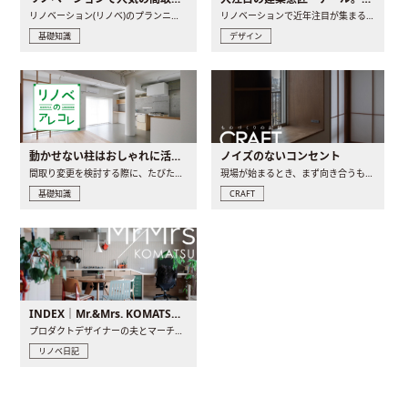
リノベーション(リノベ)のプランニングで一番最初に決めるのは..
リノベーションで近年注目が集まる建築意匠の一つであるアール..
基礎知識
デザイン
動かせない柱はおしゃれに活用！柱を魅せるリノベーション(リノベ)4選
ノイズのないコンセント
間取り変更を検討する際に、たびたび皆さんの頭を悩ませる動か..
現場が始まるとき、まず向き合うものの一つがコンセントです..
基礎知識
CRAFT
INDEX｜Mr.&Mrs. KOMATSU renovation diary
プロダクトデザイナーの夫とマーチャンダイザーの妻が、夫婦で..
リノベ日記