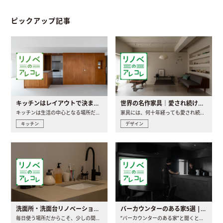
ピックアップ記事
キッチンはレイアウトで決まる。後悔しないための考え方と選び方
世界の名作家具｜愛され続ける理由と一生モノとの出会い方
キッチンは生活の中心となる場所だからこそ、家の中のどこに置..
家具には、何十年経っても愛され続ける「名作」と呼ばれるもの..
キッチン
デザイン
洗面所・洗面台リノベーションの事例と間取りアイデア
バーカウンターのある家5選 | 日常に馴染む“距離の近い”キッチンとは
毎日使う場所だからこそ、少しの間取りの工夫や素材の選び方で..
“バーカウンターのある家”と聞くと、少し特別な、大人のための..