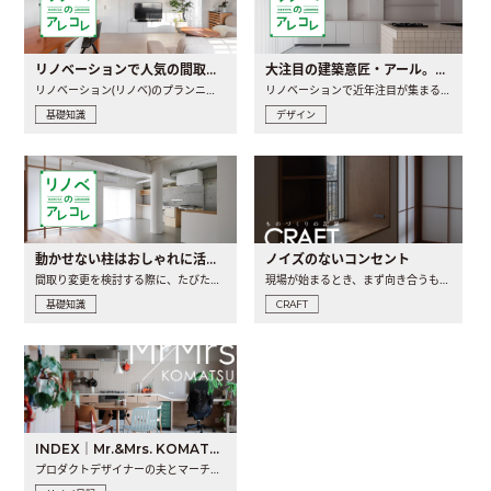
リノベーションで人気の間取りとは？トレンドの間取りと実例を徹底解説
大注目の建築意匠・アール。人気の理由と空間に取り入れるポイント
リノベーション(リノベ)のプランニングで一番最初に決めるのは..
リノベーションで近年注目が集まる建築意匠の一つであるアール..
基礎知識
デザイン
動かせない柱はおしゃれに活用！柱を魅せるリノベーション(リノベ)4選
ノイズのないコンセント
間取り変更を検討する際に、たびたび皆さんの頭を悩ませる動か..
現場が始まるとき、まず向き合うものの一つがコンセントです..
基礎知識
CRAFT
INDEX｜Mr.&Mrs. KOMATSU renovation diary
プロダクトデザイナーの夫とマーチャンダイザーの妻が、夫婦で..