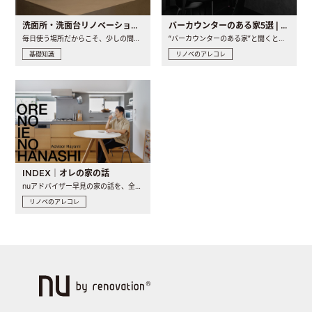
洗面所・洗面台リノベーションの事例と間取りアイデア
バーカウンターのある家5選 | 日常に馴染む“距離の近い”キッチンとは
毎日使う場所だからこそ、少しの間取りの工夫や素材の選び方で..
“バーカウンターのある家”と聞くと、少し特別な、大人のための..
基礎知識
リノベのアレコレ
INDEX｜オレの家の話
nuアドバイザー早見の家の話を、全4話でお届け。リノベーションを..
リノベのアレコレ