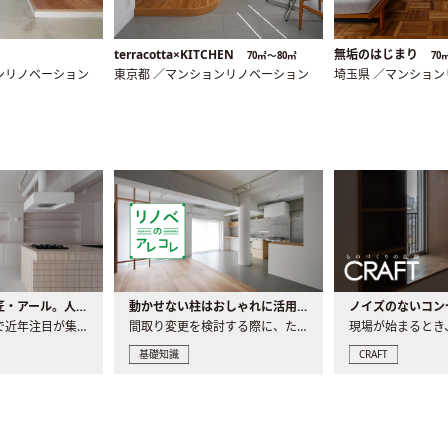
terracotta×KITCHEN
無垢のはじまり
70㎡〜80㎡
70
ンリノベーション
東京都 ／マンションリノベーション
埼玉県 ／マンショ
大注目の建築意匠・アール。人気の理由と空間に取り入れるポイント
動かせない柱はおしゃれに活用！柱を魅せるリノベーション(リノベ)4選
ノイズのないコン
リノベーションで近年注目が集まる建築意匠の一つであるアール..
間取り変更を検討する際に、たびたび皆さんの頭を悩ませる動か..
基礎知識
CRAFT