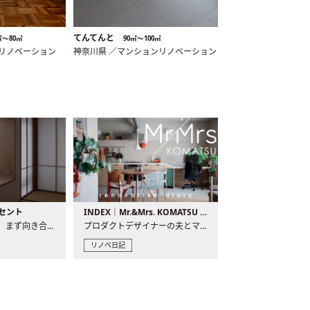
てんてんと
㎡〜80㎡
90㎡〜100㎡
ンリノベーション
神奈川県 ／マンションリノベーション
セント
INDEX｜Mr.&Mrs. KOMATSU renovation diary
現場が始まるとき、まず向き合うものの一つがコンセントです..
プロダクトデザイナーの夫とマーチャンダイザーの妻が、夫婦で..
リノベ日記