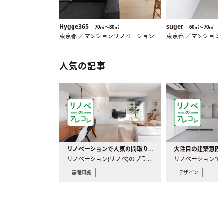
Hygge365
suger
70㎡〜80㎡
60㎡〜70㎡
東京都 ／マンションリノベーション
東京都 ／マンショ
人気の記事
リノベーションで人気の間取りとは？トレンドの間取りと実例を徹底解説
リノベーション(リノベ)のプランニングで一番最初に決めるのは..
基礎知識
デザイン