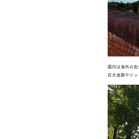
園内は海外の街
巨大迷路やジッ