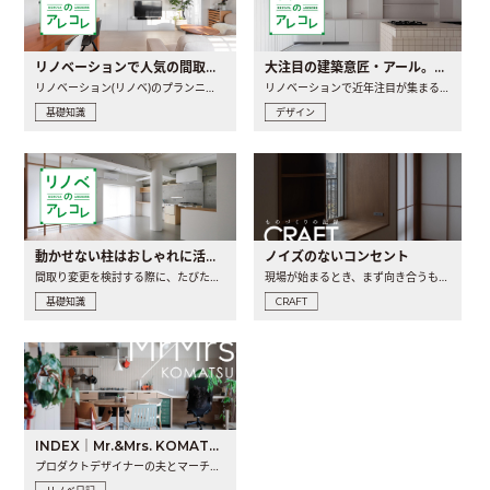
リノベーションで人気の間取りとは？トレンドの間取りと実例を徹底解説
大注目の建築意匠・アール。人気の理由と空間に取り入れるポイント
リノベーション(リノベ)のプランニングで一番最初に決めるのは..
リノベーションで近年注目が集まる建築意匠の一つであるアール..
基礎知識
デザイン
動かせない柱はおしゃれに活用！柱を魅せるリノベーション(リノベ)4選
ノイズのないコンセント
間取り変更を検討する際に、たびたび皆さんの頭を悩ませる動か..
現場が始まるとき、まず向き合うものの一つがコンセントです..
基礎知識
CRAFT
INDEX｜Mr.&Mrs. KOMATSU renovation diary
プロダクトデザイナーの夫とマーチャンダイザーの妻が、夫婦で..