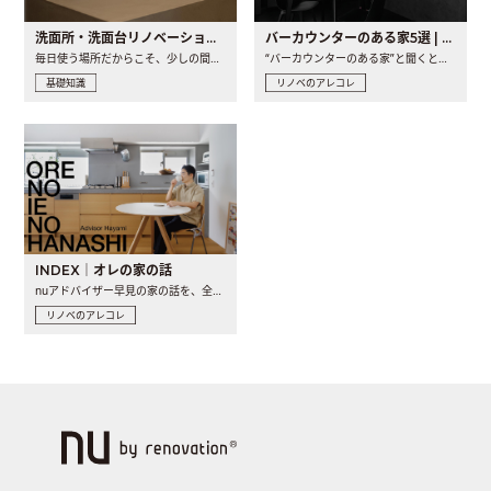
洗面所・洗面台リノベーションの事例と間取りアイデア
バーカウンターのある家5選 | 日常に馴染む“距離の近い”キッチンとは
毎日使う場所だからこそ、少しの間取りの工夫や素材の選び方で..
“バーカウンターのある家”と聞くと、少し特別な、大人のための..
基礎知識
リノベのアレコレ
INDEX｜オレの家の話
nuアドバイザー早見の家の話を、全4話でお届け。リノベーションを..
リノベのアレコレ