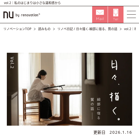
vol.2｜私のはじまりは小さな違和感から
リノベーションTOP
読みもの
リノベ日記
/
日々描く-細部に宿る、質の話
vol.2
更新日
2026.1.16