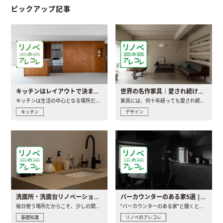
ピックアップ記事
キッチンはレイアウトで決まる。後悔しないための考え方と選び方
世界の名作家具｜愛され続ける理由と一生モノとの出会い方
キッチンは生活の中心となる場所だからこそ、家の中のどこに置..
家具には、何十年経っても愛され続ける「名作」と呼ばれるもの..
キッチン
デザイン
洗面所・洗面台リノベーションの事例と間取りアイデア
バーカウンターのある家5選 | 日常に馴染む“距離の近い”キッチンとは
毎日使う場所だからこそ、少しの間取りの工夫や素材の選び方で..
“バーカウンターのある家”と聞くと、少し特別な、大人のための..
基礎知識
リノベのアレコレ