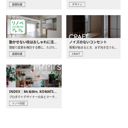
基礎知識
デザイン
動かせない柱はおしゃれに活用！柱を魅せるリノベーション(リノベ)4選
ノイズのないコンセント
間取り変更を検討する際に、たびたび皆さんの頭を悩ませる動か..
現場が始まるとき、まず向き合うものの一つがコンセントです..
基礎知識
CRAFT
INDEX｜Mr.&Mrs. KOMATSU renovation diary
プロダクトデザイナーの夫とマーチャンダイザーの妻が、夫婦で..
リノベ日記