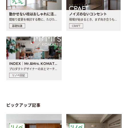
動かせない柱はおしゃれに活用！柱を魅せるリノベーション(リノベ)4選
ノイズのないコンセント
間取り変更を検討する際に、たびたび皆さんの頭を悩ませる動か..
現場が始まるとき、まず向き合うものの一つがコンセントです..
基礎知識
CRAFT
INDEX｜Mr.&Mrs. KOMATSU renovation diary
プロダクトデザイナーの夫とマーチャンダイザーの妻が、夫婦で..
リノベ日記
ピックアップ記事