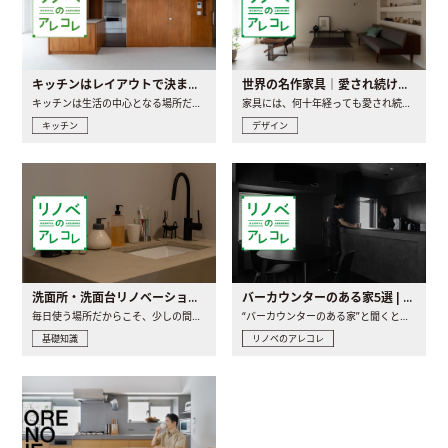
キッチンはレイアウトで決まる。後悔しないための考え方と選び方
世界の名作家具｜愛され続ける理由と一生モノとの出会い方
キッチンは生活の中心となる場所だからこそ、家の中のどこに置..
家具には、何十年経っても愛され続ける「名作」と呼ばれるもの..
キッチン
デザイン
洗面所・洗面台リノベーションの事例と間取りアイデア
バーカウンターのある家5選 | 日常に馴染む“距離の近い”キッチンとは
毎日使う場所だからこそ、少しの間取りの工夫や素材の選び方で..
“バーカウンターのある家”と聞くと、少し特別な、大人のための..
基礎知識
リノベのアレコレ