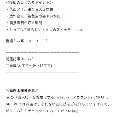
＜後編の見どころポイント＞
・洗面タイル張り＆大きな鏡
・造作建具、着色後の姿やいかに…！
・間接照明が灯る瞬間！
・とっても可愛らしいトイレのスイッチ …etc
後編もお楽しみに（＾＾）
――――――――――――――――――――
関連記事はこちら
□後編(木工事〜仕上げ工事)
――――――――――――――――――――
＼毎週木曜日更新／
nuの「職人技」をお届けするInstagramアカウント
nuCRAFT
。
nuLIVEではお届けしきれない匠の技をご紹介していますので、
ぜひこちらもチェックしてみてくださいね◎