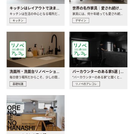
キッチンはレイアウトで決まる。後悔しないための考え方と選び方
世界の名作家具｜愛され続ける理由と一生モノとの出会い方
キッチンは生活の中心となる場所だからこそ、家の中のどこに置..
家具には、何十年経っても愛され続ける「名作」と呼ばれるもの..
キッチン
デザイン
洗面所・洗面台リノベーションの事例と間取りアイデア
バーカウンターのある家5選 | 日常に馴染む“距離の近い”キッチンとは
毎日使う場所だからこそ、少しの間取りの工夫や素材の選び方で..
“バーカウンターのある家”と聞くと、少し特別な、大人のための..
基礎知識
リノベのアレコレ