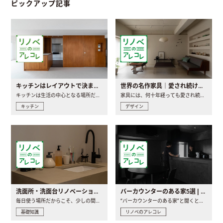
ピックアップ記事
キッチンはレイアウトで決まる。後悔しないための考え方と選び方
世界の名作家具｜愛され続ける理由と一生モノとの出会い方
キッチンは生活の中心となる場所だからこそ、家の中のどこに置..
家具には、何十年経っても愛され続ける「名作」と呼ばれるもの..
キッチン
デザイン
洗面所・洗面台リノベーションの事例と間取りアイデア
バーカウンターのある家5選 | 日常に馴染む“距離の近い”キッチンとは
毎日使う場所だからこそ、少しの間取りの工夫や素材の選び方で..
“バーカウンターのある家”と聞くと、少し特別な、大人のための..
基礎知識
リノベのアレコレ