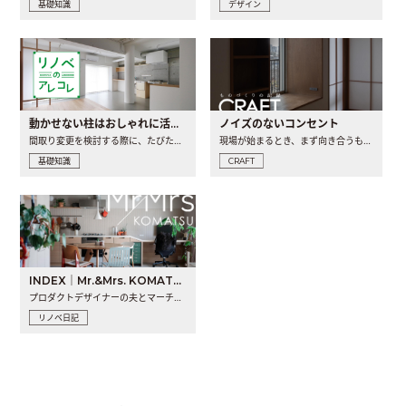
基礎知識
デザイン
動かせない柱はおしゃれに活用！柱を魅せるリノベーション(リノベ)4選
ノイズのないコンセント
間取り変更を検討する際に、たびたび皆さんの頭を悩ませる動か..
現場が始まるとき、まず向き合うものの一つがコンセントです..
基礎知識
CRAFT
INDEX｜Mr.&Mrs. KOMATSU renovation diary
プロダクトデザイナーの夫とマーチャンダイザーの妻が、夫婦で..
リノベ日記